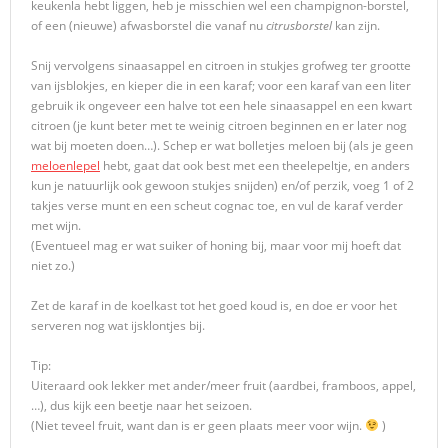
keukenla hebt liggen, heb je misschien wel een champignon-borstel,
of een (nieuwe) afwasborstel die vanaf nu
citrusborstel
kan zijn.
Snij vervolgens sinaasappel en citroen in stukjes grofweg ter grootte
van ijsblokjes, en kieper die in een karaf; voor een karaf van een liter
gebruik ik ongeveer een halve tot een hele sinaasappel en een kwart
citroen (je kunt beter met te weinig citroen beginnen en er later nog
wat bij moeten doen…). Schep er wat bolletjes meloen bij (als je geen
meloenlepel
hebt, gaat dat ook best met een theelepeltje, en anders
kun je natuurlijk ook gewoon stukjes snijden) en/of perzik, voeg 1 of 2
takjes verse munt en een scheut cognac toe, en vul de karaf verder
met wijn.
(Eventueel mag er wat suiker of honing bij, maar voor mij hoeft dat
niet zo.)
Zet de karaf in de koelkast tot het goed koud is, en doe er voor het
serveren nog wat ijsklontjes bij.
Tip:
Uiteraard ook lekker met ander/meer fruit (aardbei, framboos, appel,
…), dus kijk een beetje naar het seizoen.
(Niet teveel fruit, want dan is er geen plaats meer voor wijn.
)