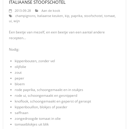
ITALIAANSE STOOFSCHOTEL
2013-09-28
Aan de kook
champignons
,
Italiaanse keuken
,
kip
,
paprika
,
stoofschotel
,
tomaat
,
ui
,
wijn
Een beetje van mezelf, en een beetje van een aantal andere
recepten…
Nodig:
kippenbouten, zonder vel
olijfolie
zout
peper
bloem
rode paprika, schoongemaakt en in stukjes
rode ui, schoongemaakt en gesnipperd
knoflook, schoongemaakt en geperst of geraspt
kippenbouillon, blokjes of poeder
saffraan
zongedroogde tomaat in olie
tomaatblokjes uit blik