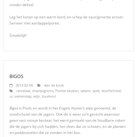
zonder deksel.
Leg het konijn op een warm bord, en schep de saus/groente erover.
Serveer met aardappelpuree.
Smakelijk!
BIGOS
2013-02-04
Aan de kook
cervelaat
,
champignons
,
Poolse keuken
,
salami
,
spek
,
stoofschotel
,
ui
,
varkenslap
,
wijn
,
zuurkool
Bigos
is Pools en wordt in het Engels
Hunter’s stew
genoemd, de
stoofschotel van de jagers. Ook dit is weer zo’n gerecht waarvoor
geen vast recept bestaat: het werd gemaakt van de houdbare zaken
die de jagers bij zich hadden, het vlees dat ze schoten, en de planten
en paddestoelen die ze vonden in het bos.