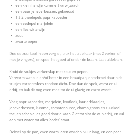
een klein handje kummel (karwijzaad)
een paar jeneverbessen, gekneusd
1 à 2 theelepels paprikapoeder
een eetlepel marjolein
een fles witte wijn
zout
zwarte peper
Doe de zuurkool in een vergiet, pluk het uit elkaar (met 2 vorken of
met je vingers), en spoel het goed af onder de kraan. Laat uitlekken.
Kruid de stukjes varkenslap met zout en peper.
Verwarm wat olie en/of boter in een braadpan, en schroei daarin de
stukjes varkensvlees rondom dicht. Doe dan de spek, worst en ui
erbij, en bak dit nog even mee tot de ui glazig en zacht wordt.
Voeg paprikapoeder, marjolein, knoflook, laurierblaadjes,
jeneverbessen, kummel, tomatenpuree, champignons en zuurkool
toe, en schep alles goed door elkaar. Giet tot slot de wijn erbij, en vul
aan met water tot alles ‘onder’ staat.
Deksel op de pan, even warm laten worden, vuur laag, en een paar