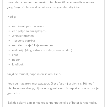
maar dan staan er hier straks misschien 20 recepten die allemaal
pelgrimspasta
heten, dus dat leek me geen handig idee.
Nodig:
een kwart pak macaroni
een pakje salami (plakjes)
2 flinke tomaten
1 groene paprika
een klein potje/blikje worteltjes
rode wijn (de goedkoopste die je kunt vinden)
zout
peper
knoflook
Snijd de tomaat, paprika en salami klein.
Kook de macaroni met wat zout. Giet af als hij
al dente
is. Hij hoeft
niet helemaal droog; hij staat nog wel even. Schep af en toe om tot je
gaat eten.
Bak de salami aan in het koekenpannetje; olie of boter is niet nodig.