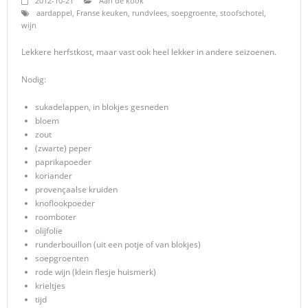
2012-10-21
Aan de kook
aardappel
,
Franse keuken
,
rundvlees
,
soepgroente
,
stoofschotel
,
wijn
Lekkere herfstkost, maar vast ook heel lekker in andere seizoenen.
Nodig:
sukadelappen, in blokjes gesneden
bloem
zout
(zwarte) peper
paprikapoeder
koriander
provençaalse kruiden
knoflookpoeder
roomboter
olijfolie
runderbouillon (uit een potje of van blokjes)
soepgroenten
rode wijn (klein flesje huismerk)
krieltjes
tijd