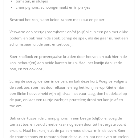
tomaten, in stukjes
champignons, schoongemaakt en in plakjes
Bestrooi het konijn aan beide kanten met zout en peper.
Verwarm een beetje (room)boter en/of (olijf)olie in een pan met dikke
bodem, en bak hierin de spek. Schep de spek, als die gaar is, met een
schuimspaan uit de pan, en zet opzij.
Roer knoflook en provençaalse kruiden door het vet, en bak hierin de
konijnebout(en) aan beide kanten bruin. Haal het konijn dan uit de
pan, en zet ook opzij.
Schep de soepgroenten in de pan, en bak deze kort. Voeg vervolgens
de spek toe, roer het door elkaar, en leg het konijn erop. Giet er dan
een flinke hoeveelheid wijn bij, draai het vuur laag, doe het deksel op
de pan, en laat een uurtje zachtjes pruttelen; draai het konijn af en
toe om.
Bak ondertussen de champignons in een beetje (olijf)olie, voeg de
tomaat toe, en bak dit met elkaar nog even door tot het ergste vocht
eruit is. Haal het konijn uit de pan en houd dit warm in de oven. Roer
de champignons en tomaten door de saus, en laat nog even pruttelen