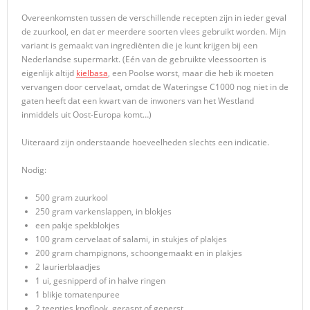
Overeenkomsten tussen de verschillende recepten zijn in ieder geval
de zuurkool, en dat er meerdere soorten vlees gebruikt worden. Mijn
variant is gemaakt van ingrediënten die je kunt krijgen bij een
Nederlandse supermarkt. (Eén van de gebruikte vleessoorten is
eigenlijk altijd
kielbasa
, een Poolse worst, maar die heb ik moeten
vervangen door cervelaat, omdat de Wateringse C1000 nog niet in de
gaten heeft dat een kwart van de inwoners van het Westland
inmiddels uit Oost-Europa komt…)
Uiteraard zijn onderstaande hoeveelheden slechts een indicatie.
Nodig:
500 gram zuurkool
250 gram varkenslappen, in blokjes
een pakje spekblokjes
100 gram cervelaat of salami, in stukjes of plakjes
200 gram champignons, schoongemaakt en in plakjes
2 laurierblaadjes
1 ui, gesnipperd of in halve ringen
1 blikje tomatenpuree
2 teentjes knoflook, geraspt of geperst