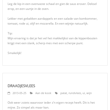
Leg de kip in een ovenvaste schaal en giet de saus erover. Deksel
erop, en een uurtje in de oven.
Lekker met gebakken aardappels en een salade van komkommer,
tomaat, rode ui, olijf en mozarella. En een wijntje natuurlijk.
Tip:
Mijn ervaring is dat je het vel het makkelijkst van de kippenbouten
krijgt met een slank, scherp mes met een scherpe punt.
Smakelijk!
DRAADJESVLEES
2013-05-25
Aan de kook
patat
,
rundvlees
,
ui
,
wijn
Ook weer zoiets waarvoor ieder z’n eigen recept heeft. Dit is het
mijne. Zo simpel als maar kan.