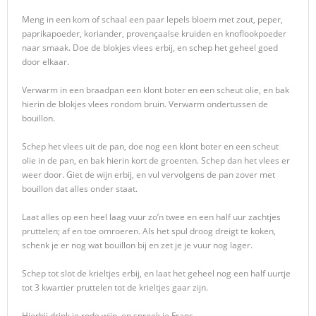
Meng in een kom of schaal een paar lepels bloem met zout, peper,
paprikapoeder, koriander, provençaalse kruiden en knoflookpoeder
naar smaak. Doe de blokjes vlees erbij, en schep het geheel goed
door elkaar.
Verwarm in een braadpan een klont boter en een scheut olie, en bak
hierin de blokjes vlees rondom bruin. Verwarm ondertussen de
bouillon.
Schep het vlees uit de pan, doe nog een klont boter en een scheut
olie in de pan, en bak hierin kort de groenten. Schep dan het vlees er
weer door. Giet de wijn erbij, en vul vervolgens de pan zover met
bouillon dat alles onder staat.
Laat alles op een heel laag vuur zo’n twee en een half uur zachtjes
pruttelen; af en toe omroeren. Als het spul droog dreigt te koken,
schenk je er nog wat bouillon bij en zet je je vuur nog lager.
Schep tot slot de krieltjes erbij, en laat het geheel nog een half uurtje
tot 3 kwartier pruttelen tot de krieltjes gaar zijn.
Hierbij drink je rode wijn, en spreek je Frans.