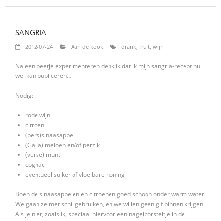
SANGRIA
2012-07-24
Aan de kook
drank
,
fruit
,
wijn
Na een beetje experimenteren denk ik dat ik mijn sangria-recept nu
wel kan publiceren…
Nodig:
rode wijn
citroen
(pers)sinaasappel
(Galia) meloen en/of perzik
(verse) munt
cognac
eventueel suiker of vloeibare honing
Boen de sinaasappelen en citroenen goed schoon onder warm water.
We gaan ze met schil gebruiken, en we willen geen gif binnen krijgen.
Als je niet, zoals ik, speciaal hiervoor een nagelborsteltje in de