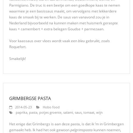
Parmigiano. De truc is een beetje om een goedkope kaas te nemen
waarmee je een basissaus maakt, om vervolgens met lekkerdere
kaas de smaak bij te werken. De saus van vanavond zou je in
Nederland bijvoorbeeld na kunnen maken met huismerk geraspte
kaas + camembert + extra belegen Goudse + parmezaan.
Voor kaassaus over vlees wordt vaak een
bleu
gebruikt, zoals
Roquefort.
Smakelijk!
GRIMBERGSE PASTA
2014-05-23
Hobo food
paprika
,
pasta
,
potjes groente
,
salami
,
saus
,
tomaat
,
wijn
Het enige dat Grimbergs is aan deze pasta, is dat ik ‘m in Grimbergen
gemaakt heb. Ik had het ook gewoon
pelgrimspasta
kunnen noemen,