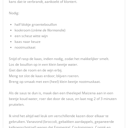
kans dat-ie verbrandt, aankoekt of klontert.
Nodig:
half blokje groentebouillon
kookroom (
crème de Normandie
)
een scheut witte wijn
kaas naar keuze
nootmuskaat
Snijd of rasp de kaas, indien nodig, zodat het makkelijker smelt.
Los de bouillon op in een klein beetje water.
Giet dan de room en de wijn erbij.
Meng tot slot de kaas erdoor; blijven roeren.
Breng op smaak met een (heel) klein beetje nootmuskaat.
Als de saus te dun is, maak dan een theelepel Maizena aan in een
beetje koud water, roer dat door de saus, en laat nog 2 of 3 minuten
pruttelen.
Ik vind het altijd wel leuk om verschillende kazen door elkaar te
gebruiken. Vanavond (broccoli, gebakken aardappels, gepaneerde
kalkoenschnitzel) waren dat Emmental, Coulommiers, Comté en