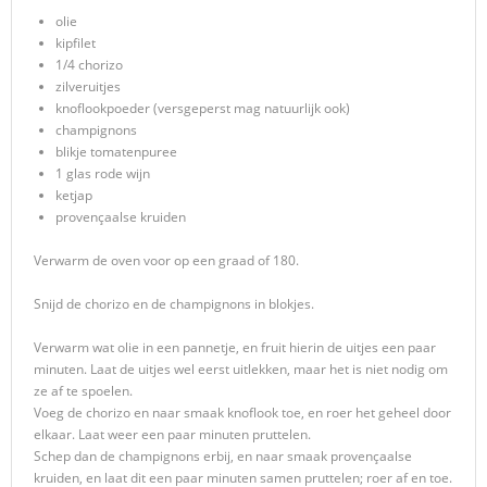
olie
kipfilet
1/4 chorizo
zilveruitjes
knoflookpoeder (versgeperst mag natuurlijk ook)
champignons
blikje tomatenpuree
1 glas rode wijn
ketjap
provençaalse kruiden
Verwarm de oven voor op een graad of 180.
Snijd de chorizo en de champignons in blokjes.
Verwarm wat olie in een pannetje, en fruit hierin de uitjes een paar
minuten. Laat de uitjes wel eerst uitlekken, maar het is niet nodig om
ze af te spoelen.
Voeg de chorizo en naar smaak knoflook toe, en roer het geheel door
elkaar. Laat weer een paar minuten pruttelen.
Schep dan de champignons erbij, en naar smaak provençaalse
kruiden, en laat dit een paar minuten samen pruttelen; roer af en toe.