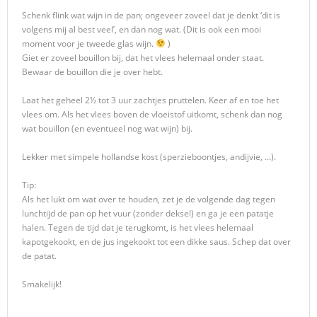
Schenk flink wat wijn in de pan; ongeveer zoveel dat je denkt ‘dit is
volgens mij al best veel’, en dan nog wat. (Dit is ook een mooi
moment voor je tweede glas wijn.
)
Giet er zoveel bouillon bij, dat het vlees helemaal onder staat.
Bewaar de bouillon die je over hebt.
Laat het geheel 2½ tot 3 uur zachtjes pruttelen. Keer af en toe het
vlees om. Als het vlees boven de vloeistof uitkomt, schenk dan nog
wat bouillon (en eventueel nog wat wijn) bij.
Lekker met simpele hollandse kost (sperzieboontjes, andijvie, …).
Tip:
Als het lukt om wat over te houden, zet je de volgende dag tegen
lunchtijd de pan op het vuur (zonder deksel) en ga je een patatje
halen. Tegen de tijd dat je terugkomt, is het vlees helemaal
kapotgekookt, en de jus ingekookt tot een dikke saus. Schep dat over
de patat.
Smakelijk!