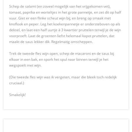
Schep de salami (en zoveel mogelijk van het vrijgekomen vet),
tomaat, paprika en worteltjes in het grote pannetje, en zet dit op half
vuur. Giet er een flinke scheut wijn bij, en breng op smaak met
knoflook en peper. Leg het koekenpannetje er ondersteboven op als
deksel, en laat een half uurtje à 3 kwartier pruttelen terwijl je de wijn
voorproeft. Laat de groenten liefst helemaal kapot pruttelen, dat
maakt de saus lekker dik. Regelmatig omscheppen.
Trek de tweede fles wijn open, schep de macaroni en de saus bij
elkaar in een bak, en spork het spul naar binnen terwijl je het
wegspoelt met wijn.
(Die tweede fles wijn was ik vergeten, maar die bleek toch redelijk
cruciaal.)
Smakelijk!