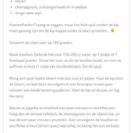
olijven
champignons, schoongemaakt en in plakjes
droge witte wijn
Hoeveelheden? Lastig te zeggen, maar het hele spul zonder de kip
moet genoeg zijn om de kip koppie-onder te laten pruttelen…
Verwarm de oven voor op 180 graden.
Maak bouillon. Gebruik hiervoor 150-200 cc water op 1 blokje of 1
theelepel poeder. Draai het vuur uit als de bouillon kookt, en roer de
saffraan erdoor (1 zakje per bouillonblokje). Zet dit opzij.
Meng een paar lepels bloem met wat zout en peper. Haal de kip door
de bloem, en bak deze vervolgens in een braadpan in een paar
minuten aan beide kanten goudbruin. Haal de kip uit de pan, en leg
die opzij.
Bak de ui, paprika en knoflook een paar minuten in dezelfde pan.
Voeg dan de tomaat (allebei), de champignons en de olijven toe, en
laat dit een paar minuten pruttelen. Giet vervolgens de bouillon en
een flinke scheut (of een paar) wijn erbij, en breng het aan de kook.