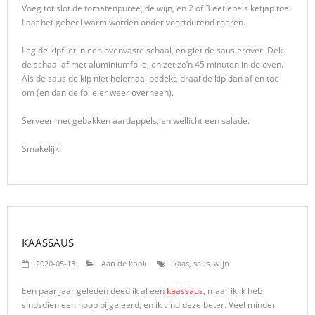
Voeg tot slot de tomatenpuree, de wijn, en 2 of 3 eetlepels ketjap toe.
Laat het geheel warm worden onder voortdurend roeren.
Leg de kipfilet in een ovenvaste schaal, en giet de saus erover. Dek
de schaal af met aluminiumfolie, en zet zo’n 45 minuten in de oven.
Als de saus de kip niet helemaal bedekt, draai de kip dan af en toe
om (en dan de folie er weer overheen).
Serveer met gebakken aardappels, en wellicht een salade.
Smakelijk!
KAASSAUS
2020-05-13
Aan de kook
kaas
,
saus
,
wijn
Een paar jaar geleden deed ik al een
kaassaus
, maar ik ik heb
sindsdien een hoop bijgeleerd, en ik vind deze beter. Veel minder