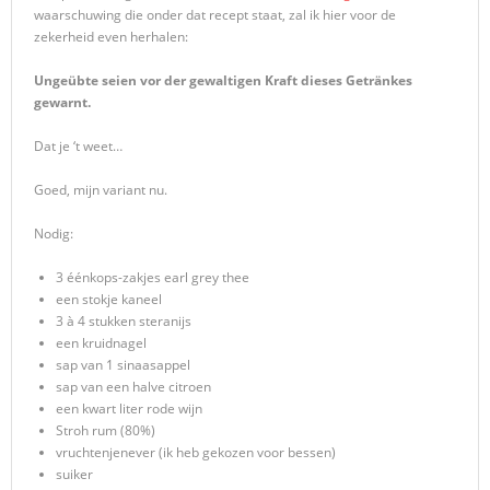
waarschuwing die onder dat recept staat, zal ik hier voor de
zekerheid even herhalen:
Ungeübte seien vor der gewaltigen Kraft dieses Getränkes
gewarnt.
Dat je ‘t weet…
Goed, mijn variant nu.
Nodig:
3 éénkops-zakjes earl grey thee
een stokje kaneel
3 à 4 stukken steranijs
een kruidnagel
sap van 1 sinaasappel
sap van een halve citroen
een kwart liter rode wijn
Stroh rum (80%)
vruchtenjenever (ik heb gekozen voor bessen)
suiker