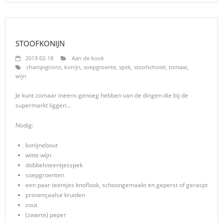
STOOFKONIJN
2013-02-18
Aan de kook
champignons
,
konijn
,
soepgroente
,
spek
,
stoofschotel
,
tomaat
,
wijn
Je kunt zomaar ineens genoeg hebben van de dingen die bij de
supermarkt liggen…
Nodig:
konijnebout
witte wijn
dobbelsteentjesspek
soepgroenten
een paar teentjes knoflook, schoongemaakt en geperst of geraspt
provençaalse kruiden
zout
(zwarte) peper