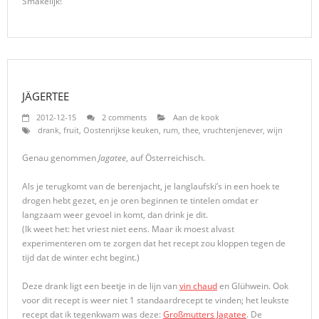
Smakelijk!
JÄGERTEE
2012-12-15
2 comments
Aan de kook
drank
,
fruit
,
Oostenrijkse keuken
,
rum
,
thee
,
vruchtenjenever
,
wijn
Genau genommen
Jagatee
, auf Österreichisch.
Als je terugkomt van de berenjacht, je langlaufski’s in een hoek te
drogen hebt gezet, en je oren beginnen te tintelen omdat er
langzaam weer gevoel in komt, dan drink je dit.
(Ik weet het: het vriest niet eens. Maar ik moest alvast
experimenteren om te zorgen dat het recept zou kloppen tegen de
tijd dat de winter echt begint.)
Deze drank ligt een beetje in de lijn van
vin chaud
en Glühwein. Ook
voor dit recept is weer niet 1 standaardrecept te vinden; het leukste
recept dat ik tegenkwam was deze:
Großmutters Jagatee
. De