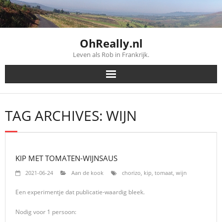
Skip
to
content
OhReally.nl
Leven als Rob in Frankrijk.
TAG ARCHIVES: WIJN
KIP MET TOMATEN-WIJNSAUS
2021-06-24
Aan de kook
chorizo
,
kip
,
tomaat
,
wijn
Een experimentje dat publicatie-waardig bleek.
Nodig voor 1 persoon: