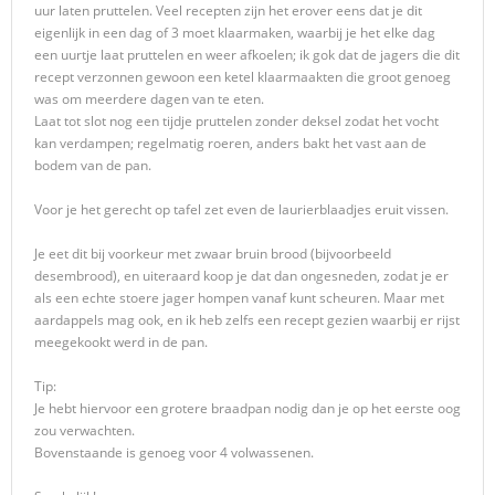
uur laten pruttelen. Veel recepten zijn het erover eens dat je dit
eigenlijk in een dag of 3 moet klaarmaken, waarbij je het elke dag
een uurtje laat pruttelen en weer afkoelen; ik gok dat de jagers die dit
recept verzonnen gewoon een ketel klaarmaakten die groot genoeg
was om meerdere dagen van te eten.
Laat tot slot nog een tijdje pruttelen zonder deksel zodat het vocht
kan verdampen; regelmatig roeren, anders bakt het vast aan de
bodem van de pan.
Voor je het gerecht op tafel zet even de laurierblaadjes eruit vissen.
Je eet dit bij voorkeur met zwaar bruin brood (bijvoorbeeld
desembrood), en uiteraard koop je dat dan ongesneden, zodat je er
als een echte stoere jager hompen vanaf kunt scheuren. Maar met
aardappels mag ook, en ik heb zelfs een recept gezien waarbij er rijst
meegekookt werd in de pan.
Tip:
Je hebt hiervoor een grotere braadpan nodig dan je op het eerste oog
zou verwachten.
Bovenstaande is genoeg voor 4 volwassenen.