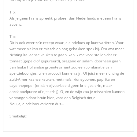
Tip:
Als je geen Frans spreekt, probeer dan Nederlands met een Frans
accent.
Tip:
Dit is ook weer zo’n recept waar je eindeloos op kunt variëren. Voor
wat meer pit kan er misschien nog gebakken spek bij. Om wat meer
richting Italiaanse keuken te gaan, kan ik me voor stellen dat er
tomaat (gepeld of gepureerd), oregano en salami doorheen gaan.
Een leuke Hollandse groentevariant zou een combinatie van
sperzieboontjes, ui en broccoli kunnen zijn. Of juist meer richting de
Zuid-Amerikaanse keuken, met maïs, kidneybonen, paprika en
cayennepeper (en dan bijvoorbeeld geen krieltjes erin, maar
aardappelpuree of rijst erbij). O, en de wijn zou je misschien kunnen
vervangen door bruin bier, voor een Belgisch tintje.
Nou ja, eindeloos variëren dus…
Smakelijk!