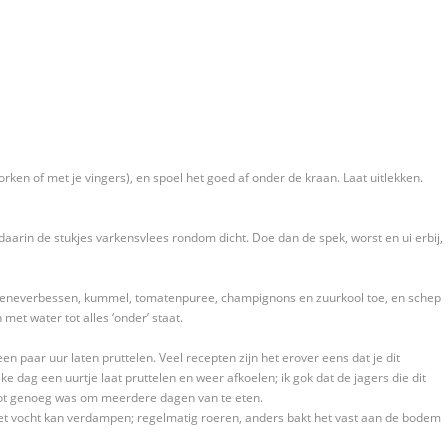
vorken of met je vingers), en spoel het goed af onder de kraan. Laat uitlekken.
daarin de stukjes varkensvlees rondom dicht. Doe dan de spek, worst en ui erbij,
, jeneverbessen, kummel, tomatenpuree, champignons en zuurkool toe, en schep
n met water tot alles ‘onder’ staat.
n paar uur laten pruttelen. Veel recepten zijn het erover eens dat je dit
ke dag een uurtje laat pruttelen en weer afkoelen; ik gok dat de jagers die dit
ot genoeg was om meerdere dagen van te eten.
t het vocht kan verdampen; regelmatig roeren, anders bakt het vast aan de bodem