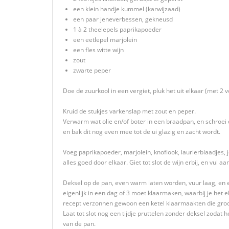
een klein handje kummel (karwijzaad)
een paar jeneverbessen, gekneusd
1 à 2 theelepels paprikapoeder
een eetlepel marjolein
een fles witte wijn
zout
zwarte peper
Doe de zuurkool in een vergiet, pluk het uit elkaar (met 2 
Kruid de stukjes varkenslap met zout en peper.
Verwarm wat olie en/of boter in een braadpan, en schroei 
en bak dit nog even mee tot de ui glazig en zacht wordt.
Voeg paprikapoeder, marjolein, knoflook, laurierblaadjes
alles goed door elkaar. Giet tot slot de wijn erbij, en vul aa
Deksel op de pan, even warm laten worden, vuur laag, en ee
eigenlijk in een dag of 3 moet klaarmaken, waarbij je het el
recept verzonnen gewoon een ketel klaarmaakten die gro
Laat tot slot nog een tijdje pruttelen zonder deksel zoda
van de pan.