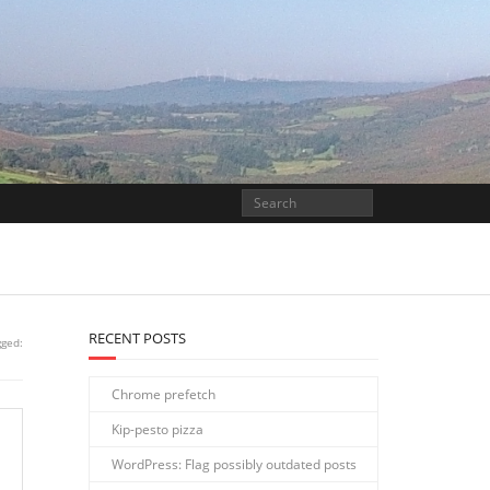
RECENT POSTS
gged:
Chrome prefetch
Kip-pesto pizza
WordPress: Flag possibly outdated posts