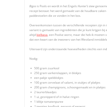
Bigos
is Pools en wordt in het Engels
Hunter’s stew
genoemd, 
recept bestaat: het werd gemaakt van de houdbare zaken di
paddestoelen die ze vonden in het bos.
Overeenkomsten tussen de verschillende recepten zijn in i
variant is gemaakt van ingrediënten die je kunt krijgen bi
altijd
kielbasa
, een Poolse worst, maar die heb ik moeten 
dat een kwart van de inwoners van het Westland inmiddel
Uiteraard zijn onderstaande hoeveelheden slechts een indi
Nodig:
500 gram zuurkool
250 gram varkenslappen, in blokjes
een pakje spekblokjes
100 gram cervelaat of salami, in stukjes of plakjes
200 gram champignons, schoongemaakt en in plakjes
2 laurierblaadjes
1 ui, gesnipperd of in halve ringen
1 blikje tomatenpuree
2 teentjes knoflook, geraspt of geperst