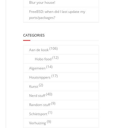
Blur your house!
FreeBSD: when did I last update my
ports/packages?
CATEGORIES
(106)
Aan de kook
(12)
Hobo food
(14)
Algemeen
(17)
Houtsnippers
(2)
Kunst
(40)
Nerd stuff
(9)
Random stuff
(1)
Schietsport
(9)
Verhuizing