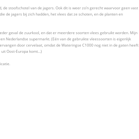
de stoofschotel van de jagers. Ook dit is weer zo’n gerecht waarvoor geen vast
e de jagers bij zich hadden, het vlees dat ze schoten, en de planten en
eder geval de zuurkool, en dat er meerdere soorten vlees gebruikt worden. Mijn
j een Nederlandse supermarkt. (Eén van de gebruikte vleessoorten is eigenlijk
vervangen door cervelaat, omdat de Wateringse C1000 nog niet in de gaten heeft
s uit Oost-Europa komt…)
catie.