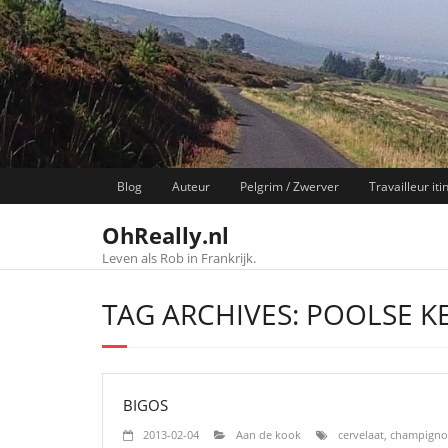
Skip
to
content
Blog
Auteur
Pelgrim / Zwerver
Travailleur iti
OhReally.nl
Leven als Rob in Frankrijk.
TAG ARCHIVES: POOLSE 
BIGOS
2013-02-04
Aan de kook
cervelaat
,
champigno