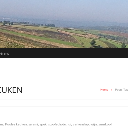
nérant
KEUKEN
Home
/
Posts Ta
ns
,
Poolse keuken
,
salami
,
spek
,
stoofschotel
,
ui
,
varkenslap
,
wijn
,
zuurkool