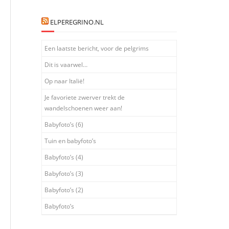
ELPEREGRINO.NL
Een laatste bericht, voor de pelgrims
Dit is vaarwel…
Op naar Italië!
Je favoriete zwerver trekt de
wandelschoenen weer aan!
Babyfoto’s (6)
Tuin en babyfoto’s
Babyfoto’s (4)
Babyfoto’s (3)
Babyfoto’s (2)
Babyfoto’s