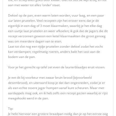
aan met water tot alles ‘onder’ staat.
Deksel op de pan, even warm laten worden, vuur laag, en een paar
uur laten pruttelen. Veel recepten zijn het erover eens dat je dit
eigenlijk in een dag of 3 moet klaarmaken, waarbij je het elke dag
een uurtje laat pruttelen en weer afkoelen; ik gok dat de jagers die dit
recept verzonnen gewoon een ketel klaarmaakten die groot genoeg
was om meerdere dagen van te eten.
Laat tot slot nog een tijdje pruttelen zonder deksel zodat het vocht
kan verdampen; regelmatig roeren, anders bakt het vast aan de
bodem van de pan.
Voor je het gerecht op tafel zet even de laurierblaadjes eruit vissen.
Je eet dit bij voorkeur met zwaar bruin brood (bijvoorbeeld
desembrood), en uiteraard koop je dat dan ongesneden, zodat je er
als een echte stoere jager hompen vanaf kunt scheuren. Maar met
aardappels mag ook, en ik heb zelfs een recept gezien waarbij er rijst
meegekookt werd in de pan.
Tip:
Je hebt hiervoor een grotere braadpan nodig dan je op het eerste oog