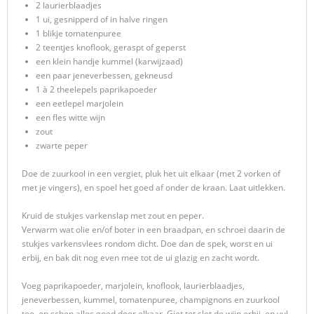
2 laurierblaadjes
1 ui, gesnipperd of in halve ringen
1 blikje tomatenpuree
2 teentjes knoflook, geraspt of geperst
een klein handje kummel (karwijzaad)
een paar jeneverbessen, gekneusd
1 à 2 theelepels paprikapoeder
een eetlepel marjolein
een fles witte wijn
zout
zwarte peper
Doe de zuurkool in een vergiet, pluk het uit elkaar (met 2 vorken of
met je vingers), en spoel het goed af onder de kraan. Laat uitlekken.
Kruid de stukjes varkenslap met zout en peper.
Verwarm wat olie en/of boter in een braadpan, en schroei daarin de
stukjes varkensvlees rondom dicht. Doe dan de spek, worst en ui
erbij, en bak dit nog even mee tot de ui glazig en zacht wordt.
Voeg paprikapoeder, marjolein, knoflook, laurierblaadjes,
jeneverbessen, kummel, tomatenpuree, champignons en zuurkool
toe, en schep alles goed door elkaar. Giet tot slot de wijn erbij, en vul