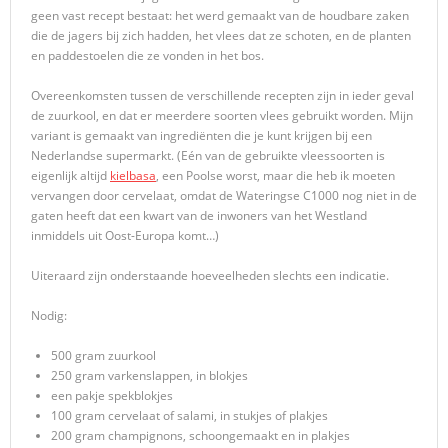
geen vast recept bestaat: het werd gemaakt van de houdbare zaken
die de jagers bij zich hadden, het vlees dat ze schoten, en de planten
en paddestoelen die ze vonden in het bos.
Overeenkomsten tussen de verschillende recepten zijn in ieder geval
de zuurkool, en dat er meerdere soorten vlees gebruikt worden. Mijn
variant is gemaakt van ingrediënten die je kunt krijgen bij een
Nederlandse supermarkt. (Eén van de gebruikte vleessoorten is
eigenlijk altijd
kielbasa
, een Poolse worst, maar die heb ik moeten
vervangen door cervelaat, omdat de Wateringse C1000 nog niet in de
gaten heeft dat een kwart van de inwoners van het Westland
inmiddels uit Oost-Europa komt…)
Uiteraard zijn onderstaande hoeveelheden slechts een indicatie.
Nodig:
500 gram zuurkool
250 gram varkenslappen, in blokjes
een pakje spekblokjes
100 gram cervelaat of salami, in stukjes of plakjes
200 gram champignons, schoongemaakt en in plakjes