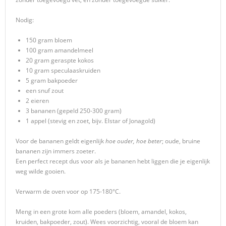
Nodig:
150 gram bloem
100 gram amandelmeel
20 gram geraspte kokos
10 gram speculaaskruiden
5 gram bakpoeder
een snuf zout
2 eieren
3 bananen (gepeld 250-300 gram)
1 appel (stevig en zoet, bijv. Elstar of Jonagold)
Voor de bananen geldt eigenlijk
hoe ouder, hoe beter
; oude, bruine
bananen zijn immers zoeter.
Een perfect recept dus voor als je bananen hebt liggen die je eigenlijk
weg wilde gooien.
Verwarm de oven voor op 175-180°C.
Meng in een grote kom alle poeders (bloem, amandel, kokos,
kruiden, bakpoeder, zout). Wees voorzichtig, vooral de bloem kan