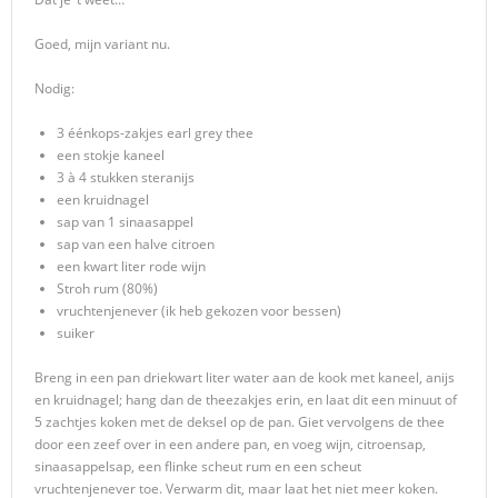
Goed, mijn variant nu.
Nodig:
3 éénkops-zakjes earl grey thee
een stokje kaneel
3 à 4 stukken steranijs
een kruidnagel
sap van 1 sinaasappel
sap van een halve citroen
een kwart liter rode wijn
Stroh rum (80%)
vruchtenjenever (ik heb gekozen voor bessen)
suiker
Breng in een pan driekwart liter water aan de kook met kaneel, anijs
en kruidnagel; hang dan de theezakjes erin, en laat dit een minuut of
5 zachtjes koken met de deksel op de pan. Giet vervolgens de thee
door een zeef over in een andere pan, en voeg wijn, citroensap,
sinaasappelsap, een flinke scheut rum en een scheut
vruchtenjenever toe. Verwarm dit, maar laat het niet meer koken.