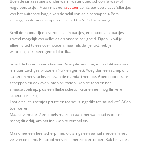
Boen de sinaasappels onder warm water goed schoon (afwas- of
nagelborsteltje). Maak met een
zesteur
zo’n 2 eetlepels zest (sliertjes
van het buitenste laagje van de schil van de sinaasappel). Pers
vervolgens de sinaasappels uit; je hebt zo’n 3 dl sap nodig.
Schil de mandarijnen, verdeel ze in partjes, en ontdoe alle partjes
zoveel mogelijk van velletjes en andere narigheid. Eigenlijk wil je
alleen vruchtvlees overhouden, maar als dat je lukt, heb je
waarschijnlijk meer geduld dan ik…
Smelt de boter in een steelpan. Voeg de zest toe, en laat dit een paar
minuten zachtjes pruttelen (ruik en geniet). Voeg dan een schep of 3
suiker en het vruchtvlees van de mandarijnen toe. Goed door elkaar
scheppen en ook even laten pruttelen. Dan de fond en het
sinaasappelsap, plus een flinke scheut likeur en een nog flinkere
scheut port erbij.
Laat dit alles zachtjes pruttelen tot het is ingedikt tot ‘sausdikte’. Af en
toe roeren.
Maak eventueel 2 eetlepels maizena aan met wat koud water en
meng dit erbij, om het indikken te versnellen.
Maak met een heel scherp mes kruislings een aantal sneden in het
vel van de eend. Bestrooi het vlees met zout en peper. Bak het vlees