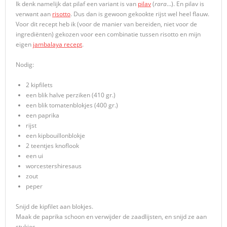
Ik denk namelijk dat pilaf een variant is van
pilav
(
rara
…). En pilav is
verwant aan
risotto
. Dus dan is gewoon gekookte rijst wel heel flauw.
Voor dit recept heb ik (voor de manier van bereiden, niet voor de
ingrediënten) gekozen voor een combinatie tussen risotto en mijn
eigen
jambalaya recept
.
Nodig:
2 kipfilets
een blik halve perziken (410 gr.)
een blik tomatenblokjes (400 gr.)
een paprika
rijst
een kipbouillonblokje
2 teentjes knoflook
een ui
worcestershiresaus
zout
peper
Snijd de kipfilet aan blokjes.
Maak de paprika schoon en verwijder de zaadlijsten, en snijd ze aan
stukjes.