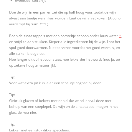
eventueel steranijs
Doe de wijn in een pan en zet die op half hoog vuur, zodat de wijn
alvast een beetje warm kan worden. Laat de wijn niet koken! (Alcohol
verdampt bij ruim 75°C).
Boen de sinaasappels met een borsteltje schoon onder lauw water
*
,
en snijd ze aan stukken. Kieper alle ingrediënten bij de wijn. Laat het
spul goed doorwarmen. Niet serveren voordat het goed warm is, en
alle suiker is opgelost.
Hoe langer dit op het vuur staat, hoe lekkerder het wordt (nou ja, tot
op zekere hoogte natuurlijk).
Tip:
Voor wat extra pit kun je er een scheutje cognac bij doen.
Tip:
Gebruik glazen of bekers met een dikke wand, en vul deze met
behulp van een soeplepel. De wijn en de sinaasappel mogen in het
glas, de rest niet.
Tip:
Lekker met een stuk dikke speculaas.