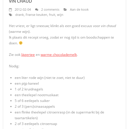
VIN CHAUD
2012-02-04
2 comments
Aan de kook
drank
,
Franse keuken
,
fruit
,
wijn
Het vriest, er ligt sneeuw; klinkt als een goed excuus voor
vin chaud
(warme wijn).
Ik plaats dit recept vroeg, zodat er nog tijd is om boodschappen te
doen.
Zie ook
Jägertee
en
warme chocolademelk
.
Nodig:
een liter rode wijn (niet te zoet, niet te duur)
een pijp kaneel
1 of 2 kruidnagels
een theelepel nootmuskaat
5 of 6 eetlepels suiker
2 of 3 (pers)sinaasappels
een flinke theelepel citroenrasp (in de supermarkt bij de
taartartikelen)
2 of 3 eetlepels citroensap