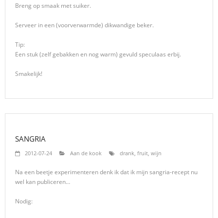
Breng op smaak met suiker.
Serveer in een (voorverwarmde) dikwandige beker.
Tip:
Een stuk (zelf gebakken en nog warm) gevuld speculaas erbij.
Smakelijk!
SANGRIA
2012-07-24
Aan de kook
drank
,
fruit
,
wijn
Na een beetje experimenteren denk ik dat ik mijn sangria-recept nu
wel kan publiceren…
Nodig: