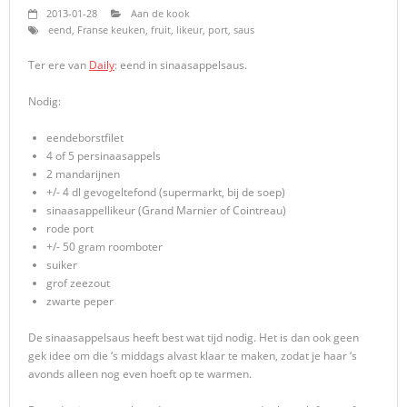
2013-01-28
Aan de kook
eend
,
Franse keuken
,
fruit
,
likeur
,
port
,
saus
Ter ere van
Daily
: eend in sinaasappelsaus.
Nodig:
eendeborstfilet
4 of 5 persinaasappels
2 mandarijnen
+/- 4 dl gevogeltefond (supermarkt, bij de soep)
sinaasappellikeur (Grand Marnier of Cointreau)
rode port
+/- 50 gram roomboter
suiker
grof zeezout
zwarte peper
De sinaasappelsaus heeft best wat tijd nodig. Het is dan ook geen
gek idee om die ‘s middags alvast klaar te maken, zodat je haar ‘s
avonds alleen nog even hoeft op te warmen.