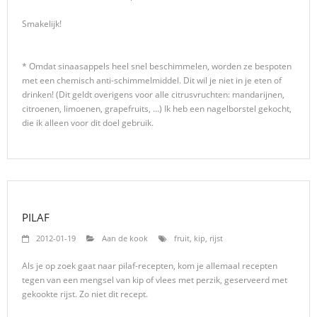
Smakelijk!
* Omdat sinaasappels heel snel beschimmelen, worden ze bespoten
met een chemisch anti-schimmelmiddel. Dit wil je niet in je eten of
drinken! (Dit geldt overigens voor alle citrusvruchten: mandarijnen,
citroenen, limoenen, grapefruits, …) Ik heb een nagelborstel gekocht,
die ik alleen voor dit doel gebruik.
PILAF
2012-01-19
Aan de kook
fruit
,
kip
,
rijst
Als je op zoek gaat naar pilaf-recepten, kom je allemaal recepten
tegen van een mengsel van kip of vlees met perzik, geserveerd met
gekookte rijst. Zo niet dit recept.