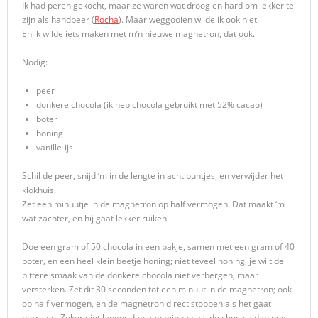
Ik had peren gekocht, maar ze waren wat droog en hard om lekker te
zijn als handpeer (
Rocha
). Maar weggooien wilde ik ook niet.
En ik wilde iets maken met m’n nieuwe magnetron, dat ook.
Nodig:
peer
donkere chocola (ik heb chocola gebruikt met 52% cacao)
boter
honing
vanille-ijs
Schil de peer, snijd ‘m in de lengte in acht puntjes, en verwijder het
klokhuis.
Zet een minuutje in de magnetron op half vermogen. Dat maakt ‘m
wat zachter, en hij gaat lekker ruiken.
Doe een gram of 50 chocola in een bakje, samen met een gram of 40
boter, en een heel klein beetje honing; niet teveel honing, je wilt de
bittere smaak van de donkere chocola niet verbergen, maar
versterken. Zet dit 30 seconden tot een minuut in de magnetron; ook
op half vermogen, en de magnetron direct stoppen als het gaat
borrelen. Zeker niet langer dan een minuut; als de chocola dan nog