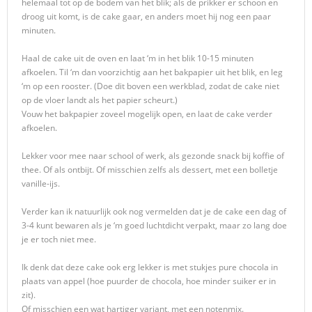
helemaal tot op de bodem van het blik; als de prikker er schoon en
droog uit komt, is de cake gaar, en anders moet hij nog een paar
minuten.
Haal de cake uit de oven en laat ‘m in het blik 10-15 minuten
afkoelen. Til ‘m dan voorzichtig aan het bakpapier uit het blik, en leg
‘m op een rooster. (Doe dit boven een werkblad, zodat de cake niet
op de vloer landt als het papier scheurt.)
Vouw het bakpapier zoveel mogelijk open, en laat de cake verder
afkoelen.
Lekker voor mee naar school of werk, als gezonde snack bij koffie of
thee. Of als ontbijt. Of misschien zelfs als dessert, met een bolletje
vanille-ijs.
Verder kan ik natuurlijk ook nog vermelden dat je de cake een dag of
3-4 kunt bewaren als je ‘m goed luchtdicht verpakt, maar zo lang doe
je er toch niet mee.
Ik denk dat deze cake ook erg lekker is met stukjes pure chocola in
plaats van appel (hoe puurder de chocola, hoe minder suiker er in
zit).
Of misschien een wat hartiger variant, met een notenmix.