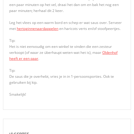
een paar minuten op het vel, draai het dan om en bak het nog een
paar minuten; herhaal dit 2 keer.
Leg het vlees op een warm bord en schep er wat saus over. Serveer
met
hertoginnenaardappelen
en haricots verts en/of stoofpeertjes.
Tip:
Het is niet eenvoudig om een winkel te vinden die een zesteur
verkoopt (of waar ze überhaupt weten wat het is), maar
Oldenhof
heeft er een paar
.
Tip:
De saus die je overhebt, vries je in in 1-persoonsporties. Ook te
gebruiken bij kip.
Smakelijk!