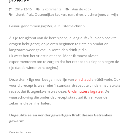
JÄGERTEE
2012-12-15
2 comments
Aan de kook
drank
,
fruit
,
Oostenrijkse keuken
,
rum
,
thee
,
vruchtenjenever
,
wijn
Genau genommen
Jagatee
, auf Österreichisch.
Als je terugkomt van de berenjacht, je langlaufski’s in een hoek te
drogen hebt gezet, en je oren beginnen te tintelen omdat er
langzaam weer gevoel in komt, dan drink je dit.
(Ik weet het: het vriest niet eens. Maar ik moest alvast
experimenteren om te zorgen dat het recept zou kloppen tegen de
tijd dat de winter echt begint.)
Deze drank ligt een beetje in de lijn van
vin chaud
en Glühwein. Ook
voor dit recept is weer niet 1 standaardrecept te vinden; het leukste
recept dat ik tegenkwam was deze:
Großmutters Jagatee
. De
waarschuwing die onder dat recept staat, zal ik hier voor de
zekerheid even herhalen:
Ungeübte seien vor der gewaltigen Kraft dieses Getränkes
gewarnt.
Dat je ‘t weet…