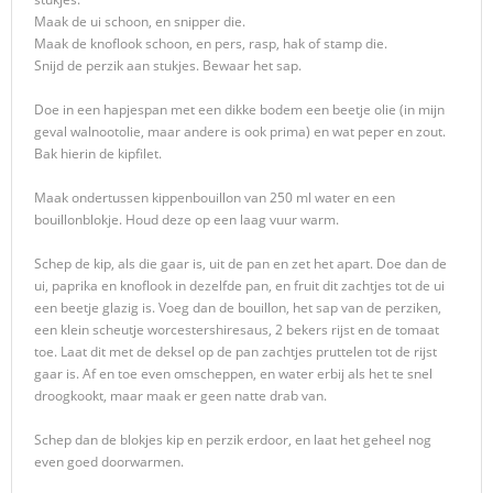
Maak de ui schoon, en snipper die.
Maak de knoflook schoon, en pers, rasp, hak of stamp die.
Snijd de perzik aan stukjes. Bewaar het sap.
Doe in een hapjespan met een dikke bodem een beetje olie (in mijn
geval walnootolie, maar andere is ook prima) en wat peper en zout.
Bak hierin de kipfilet.
Maak ondertussen kippenbouillon van 250 ml water en een
bouillonblokje. Houd deze op een laag vuur warm.
Schep de kip, als die gaar is, uit de pan en zet het apart. Doe dan de
ui, paprika en knoflook in dezelfde pan, en fruit dit zachtjes tot de ui
een beetje glazig is. Voeg dan de bouillon, het sap van de perziken,
een klein scheutje worcestershiresaus, 2 bekers rijst en de tomaat
toe. Laat dit met de deksel op de pan zachtjes pruttelen tot de rijst
gaar is. Af en toe even omscheppen, en water erbij als het te snel
droogkookt, maar maak er geen natte drab van.
Schep dan de blokjes kip en perzik erdoor, en laat het geheel nog
even goed doorwarmen.