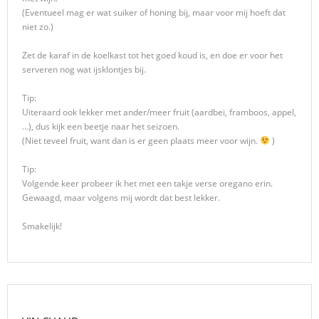
(Eventueel mag er wat suiker of honing bij, maar voor mij hoeft dat
niet zo.)
Zet de karaf in de koelkast tot het goed koud is, en doe er voor het
serveren nog wat ijsklontjes bij.
Tip:
Uiteraard ook lekker met ander/meer fruit (aardbei, framboos, appel,
…), dus kijk een beetje naar het seizoen.
(Niet teveel fruit, want dan is er geen plaats meer voor wijn.
)
Tip:
Volgende keer probeer ik het met een takje verse oregano erin.
Gewaagd, maar volgens mij wordt dat best lekker.
Smakelijk!