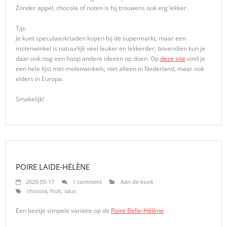
Zonder appel, chocola of noten is hij trouwens ook erg lekker.
Tip:
Je kunt speculaaskruiden kopen bij de supermarkt, maar een
molenwinkel is natuurlijk veel leuker en lekkerder; bovendien kun je
daar ook nog een hoop andere ideeën op doen. Op
deze site
vind je
een hele lijst met molenwinkels; niet alleen in Nederland, maar ook
elders in Europa.
Smakelijk!
POIRE LAIDE-HÉLÈNE
2020-05-17
1 comment
Aan de kook
chocola
,
fruit
,
saus
Een beetje simpele variatie op de
Poire Belle-Hélène
.