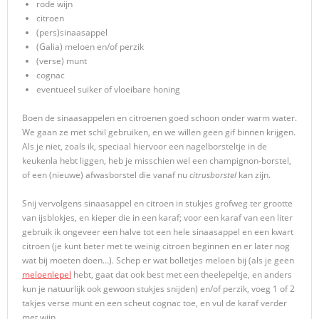
rode wijn
citroen
(pers)sinaasappel
(Galia) meloen en/of perzik
(verse) munt
cognac
eventueel suiker of vloeibare honing
Boen de sinaasappelen en citroenen goed schoon onder warm water.
We gaan ze met schil gebruiken, en we willen geen gif binnen krijgen.
Als je niet, zoals ik, speciaal hiervoor een nagelborsteltje in de
keukenla hebt liggen, heb je misschien wel een champignon-borstel,
of een (nieuwe) afwasborstel die vanaf nu
citrusborstel
kan zijn.
Snij vervolgens sinaasappel en citroen in stukjes grofweg ter grootte
van ijsblokjes, en kieper die in een karaf; voor een karaf van een liter
gebruik ik ongeveer een halve tot een hele sinaasappel en een kwart
citroen (je kunt beter met te weinig citroen beginnen en er later nog
wat bij moeten doen…). Schep er wat bolletjes meloen bij (als je geen
meloenlepel
hebt, gaat dat ook best met een theelepeltje, en anders
kun je natuurlijk ook gewoon stukjes snijden) en/of perzik, voeg 1 of 2
takjes verse munt en een scheut cognac toe, en vul de karaf verder
met wijn.