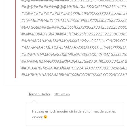
##@@#########@@@MHBAhGhh35SiSX2S5hX25SiriiiSirr
#@@######@###M##AG9X39h993G32XX33225sissiiiiisri
#@@MBBMHAB#@#HM#H2iiS5h9h95X2XhXXh3252322X222
#BAAGGBM##&&###BG2i5SSh32X2X932X33X25S22252XXX
#M#MBBBABHGhAB##BA3isi9A92Sis3252222522239G99h
#AHHAAG&HMAh3&HMMA9XXX3h25sss9G2SiisiX9&G99XX
#AAAAHAAH#Mh3G&A#MAAAHAX5S2S5&9Sr;;i9A99X5S5iS
##BAHHHMMMAA&G3&MM9XGHh3925X&h2si3AAGX5S525
##M##AHMMAGXXAM&XhABAAX23G&&ABHhh3XXX33X2Xh&
##BHAAHBHX5&H#MAh&AHG922AHAA&hXXX39393X9h&A
#MMBHHHH&39&AABBHAG9XXhGGG9G92XX2XX22X9GG&H
Jeroen Brokx
2013-01-22
Het zag er toch mooier uit in de editor met de spaties
ervoor