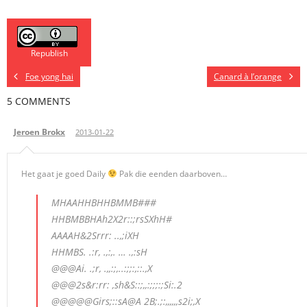
Republish
Foe yong hai
Canard à l’orange
5 COMMENTS
Jeroen Brokx
2013-01-22
Het gaat je goed Daily
Pak die eenden daarboven…
MHAAHHBHHBMMB###
HHBMBBHAh2X2r::;rsSXhH#
AAAAH&2Srrr: ..,;iXH
HHMBS. .:r, .,:,. … .,:sH
@@@Ai. .;r, .,,:;,..:;;:,::.,X
@@@2s&r:rr: ,sh&S::;,,:;;;:;Si:.2
@@@@@Girs;::sA@A 2B;.;:,,,,,,s2i;,X