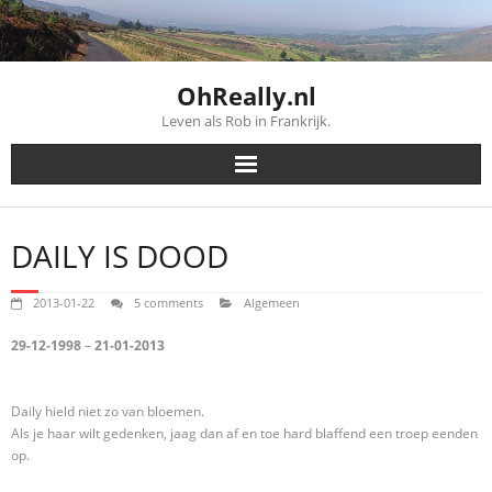
Skip
to
content
OhReally.nl
Leven als Rob in Frankrijk.
DAILY IS DOOD
2013-01-22
5 comments
Algemeen
29-12-1998
–
21-01-2013
Daily hield niet zo van bloemen.
Als je haar wilt gedenken, jaag dan af en toe hard blaffend een troep eenden
op.