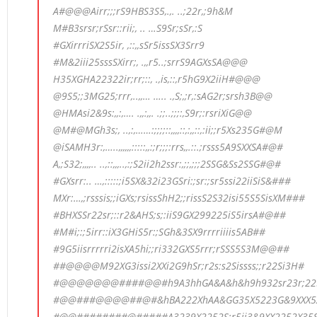
A#@@@Airr;;;rS9HBS3S5,.,. ..;22r,;9h&M
M#B3srsr;rSsr::rii;, .. …S9Sr;sSr,:S
#GXirrriSX2S5ir, ,::,,sSr5issSX3Srr9
#M&2iii25sssSXirr;, .,,r5..;srrS9AGXsSA@@@
H35XGHA22322ir;rr;::, .,is,::,r5hG9X2iiH#@@@
@9S5;;3MG25;rrr,..,,… ….. .,S;,;r,:sAG2r;srsh3B@@
@HMAsi2&9s:,,:,…. .,,:,,. .;;..;;;:,S9r;:rsriXiG@@
@M#@MGh3s;, ..,:,……:;;;;::,,,,::,:,,::,:ii;;r5Xs235G#@M
@iSAMH3r:,…..,,,,,,:::::,,:;r;;;:rrs,,.::.;rsss5A9SXXSA#@#
A,;S32;,,,,.. ..,::,,,..,:;S2ii2h2ssr:,;;,;;;2SSG&Ss2SSG#@#
#GXsrr:.. …,:::::;i5SX&32i23GSri:;sr:;sr5ssi22iiSiS&###
MXr:…,;rsssis;;iGXs;rsissShH2;;rissS2S32isi55S5SisXM###
#BHXSSr22sr;::r2&AHS;s;:iiS9GX299225iS5irsA#@##
#M#i;:;5irr::iX3GHiS5r:;SGh&3SX9rrrriiiis5AB##
#9G5iisrrrrri2isXA5hi;;ri332GXS5rrr;rSSS5S3M@@##
##@@@@M92XG3issi2XXi2G9hSr;r2s:s2Sissss;;r22Si3H#
#@@@@@@@####@@#h9A3hhGA&A&h&h9h932sr23r;225sr
#@@###@@@@##@#&hBA222XhAA&GG35X5223G&9XXX5X5i
#@@########@#####A3239X2252S;r5ii3&9XX2252X35S