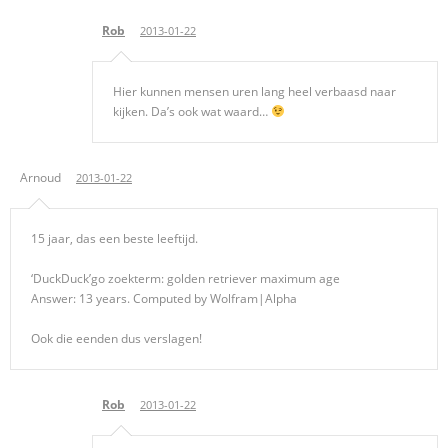
Rob
2013-01-22
Hier kunnen mensen uren lang heel verbaasd naar
kijken. Da’s ook wat waard…
Arnoud
2013-01-22
15 jaar, das een beste leeftijd.
‘DuckDuck’go zoekterm: golden retriever maximum age
Answer: 13 years. Computed by Wolfram|Alpha
Ook die eenden dus verslagen!
Rob
2013-01-22