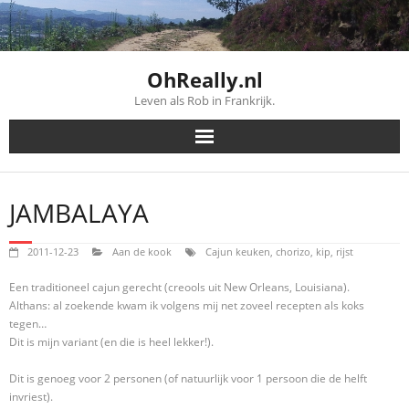
Skip
to
content
OhReally.nl
Leven als Rob in Frankrijk.
JAMBALAYA
2011-12-23
Aan de kook
Cajun keuken
,
chorizo
,
kip
,
rijst
Een traditioneel cajun gerecht (creools uit New Orleans, Louisiana).
Althans: al zoekende kwam ik volgens mij net zoveel recepten als koks
tegen…
Dit is mijn variant (en die is heel lekker!).
Dit is genoeg voor 2 personen (of natuurlijk voor 1 persoon die de helft
invriest).