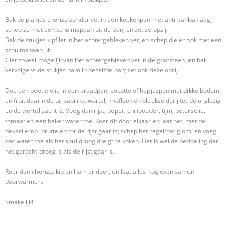
Bak de plakjes chorizo zonder vet in een koekenpan met anti-aanbaklaag,
schep ze met een schuimspaan uit de pan, en zet ze opzij.
Bak de stukjes kipfilet in het achtergebleven vet, en schep die er ook met een
schuimspaan uit.
Giet zoveel mogelijk van het achtergebleven vet in de gootsteen, en bak
vervolgens de stukjes ham in dezelfde pan; zet ook deze opzij.
Doe een beetje olie in een braadpan, cocotte of hapjespan met dikke bodem,
en fruit daarin de ui, paprika, wortel, knoflook en bleekselderij tot de ui glazig
en de wortel zacht is. Voeg dan rijst, peper, chilipoeder, tijm, peterselie,
tomaat en een beker water toe. Roer dit door elkaar en laat het, met de
deksel erop, pruttelen tot de rijst gaar is; schep het regelmatig om, en voeg
wat water toe als het spul droog dreigt te koken. Het is wel de bedoeling dat
het gerecht droog is als de rijst gaar is.
Roer dan chorizo, kip en ham er door, en laat alles nog even samen
doorwarmen.
Smakelijk!