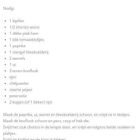
Nodig:
1 kipfilet
1/2 chorizo worst
1 dikke plak ham
1 blik tomaatblokjes
1 paprika
1 stengel bleekselderij
2 wortels
1 ui
3 tenen knoflook
tijm
chilipoeder
zwarte peper
peterselie
2 kopjes (of 1 beker) rijst
Maak de paprika, ui, wortel en bleekselderij schoon, en snijd ze in blokjes.
Maak de knoflook schoon en pers, rasp of hak die.
Snijd het stuk chorizo in de lengte door, en snijd vervolgens beide stukken in
plakjes.
Snijd de kipfilet en de ham in blokjes.