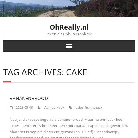
Skip
to
content
OhReally.nl
Leven als Rob in Frankrijk.
TAG ARCHIVES: CAKE
BANANENBROOD
2022-03-09
Aan de kook
cake
,
fruit
,
snack
Nou ja, dit recept begon als bananenbrood. Maar na een paar keer
experimenteren is het meer een soort banaan-appel-cake geworden.
Maar het is nog altijd een erg gezond (en lekker!) tussendoortje,
zonder toegevoegd vet, en zonder toegevoegde suiker.