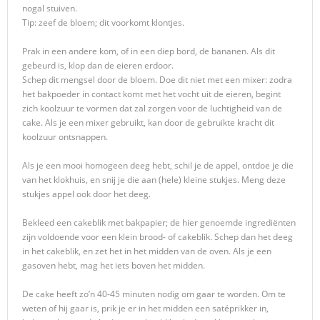
nogal stuiven.
Tip: zeef de bloem; dit voorkomt klontjes.
Prak in een andere kom, of in een diep bord, de bananen. Als dit
gebeurd is, klop dan de eieren erdoor.
Schep dit mengsel door de bloem. Doe dit niet met een mixer: zodra
het bakpoeder in contact komt met het vocht uit de eieren, begint
zich koolzuur te vormen dat zal zorgen voor de luchtigheid van de
cake. Als je een mixer gebruikt, kan door de gebruikte kracht dit
koolzuur ontsnappen.
Als je een mooi homogeen deeg hebt, schil je de appel, ontdoe je die
van het klokhuis, en snij je die aan (hele) kleine stukjes. Meng deze
stukjes appel ook door het deeg.
Bekleed een cakeblik met bakpapier; de hier genoemde ingrediënten
zijn voldoende voor een klein brood- of cakeblik. Schep dan het deeg
in het cakeblik, en zet het in het midden van de oven. Als je een
gasoven hebt, mag het iets boven het midden.
De cake heeft zo’n 40-45 minuten nodig om gaar te worden. Om te
weten of hij gaar is, prik je er in het midden een satéprikker in,