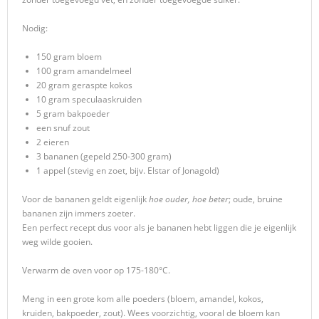
Nodig:
150 gram bloem
100 gram amandelmeel
20 gram geraspte kokos
10 gram speculaaskruiden
5 gram bakpoeder
een snuf zout
2 eieren
3 bananen (gepeld 250-300 gram)
1 appel (stevig en zoet, bijv. Elstar of Jonagold)
Voor de bananen geldt eigenlijk
hoe ouder, hoe beter
; oude, bruine
bananen zijn immers zoeter.
Een perfect recept dus voor als je bananen hebt liggen die je eigenlijk
weg wilde gooien.
Verwarm de oven voor op 175-180°C.
Meng in een grote kom alle poeders (bloem, amandel, kokos,
kruiden, bakpoeder, zout). Wees voorzichtig, vooral de bloem kan