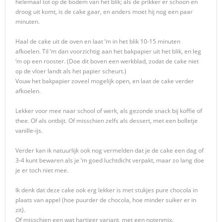
helemaal tot op de bodem van het blik; als de prikker er schoon en
droog uit komt, is de cake gaar, en anders moet hij nog een paar
minuten.
Haal de cake uit de oven en laat ‘m in het blik 10-15 minuten
afkoelen. Til ‘m dan voorzichtig aan het bakpapier uit het blik, en leg
‘m op een rooster. (Doe dit boven een werkblad, zodat de cake niet
op de vloer landt als het papier scheurt.)
Vouw het bakpapier zoveel mogelijk open, en laat de cake verder
afkoelen.
Lekker voor mee naar school of werk, als gezonde snack bij koffie of
thee. Of als ontbijt. Of misschien zelfs als dessert, met een bolletje
vanille-ijs.
Verder kan ik natuurlijk ook nog vermelden dat je de cake een dag of
3-4 kunt bewaren als je ‘m goed luchtdicht verpakt, maar zo lang doe
je er toch niet mee.
Ik denk dat deze cake ook erg lekker is met stukjes pure chocola in
plaats van appel (hoe puurder de chocola, hoe minder suiker er in
zit).
Of misschien een wat hartiger variant, met een notenmix.