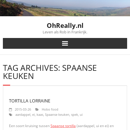
Skip
to
content
OhReally.nl
Leven als Rob in Frankrijk.
TAG ARCHIVES: SPAANSE
KEUKEN
TORTILLA LORRAINE
2015-03-26
Hobo food
aardappel
,
ei
,
kaas
,
Spaanse keuken
,
spek
,
ui
Een soort kruising tussen
Spaanse tortilla
(aardappel, ui en ei) en