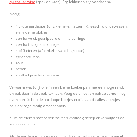
quiche lorraine
(spek en kaas). Erg lekker en erg voedzaam.
Nodig:
1 grote aardappel (of 2 kleinere, natuurlijk), geschild of gewassen,
en in kleine blokjes
een halve ui, gesnipperd of in halve ringen
een half pakje spekblokjes
4 of 5 eieren (afhankelijk van de grootte)
geraspte kaas
zout
peper
knoflookpoeder of -vlokken
Verwarm wat (olijf)olie in een kleine koekenpan met een hoge rand,
en bak daarin de spek kort aan. Voeg de ui toe, en bak ze samen nog
even kort. Schep de aardappelblokjes erbij. Laat dit alles zachtjes
bakken; regelmatig omscheppen.
Kluts de eieren met peper, zout en knoflook; schep er vervolgens de
kaas doorheen.
Als de aardappelblokjes gaar zijn, draai je het vuur zo laag mogelijk.