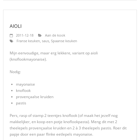
AIOLI
2011-12-18
Aan de kook
Franse keuken
,
saus
,
Spaanse keuken
Mijn eenvoudige, maar erg lekkere, variant op aioli
(knoflookmayonaise).
Nodig:
mayonaise
knoflook
provençaalse kruiden
pastis
Pers, rasp of stamp 2 teentjes knoflook (of maak het jezelf nog
makkelijker, en koop een potje knoflookpasta). Meng dit met 2
theelepels provençaalse kruiden en 2 à 3 theelepels pastis. Roer dit
papje door een paar flinke eetlepels mayonaise.