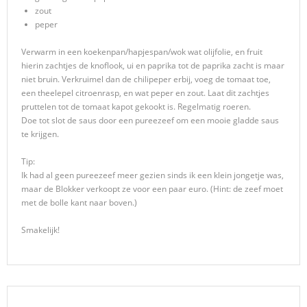
zout
peper
Verwarm in een koekenpan/hapjespan/wok wat olijfolie, en fruit
hierin zachtjes de knoflook, ui en paprika tot de paprika zacht is maar
niet bruin. Verkruimel dan de chilipeper erbij, voeg de tomaat toe,
een theelepel citroenrasp, en wat peper en zout. Laat dit zachtjes
pruttelen tot de tomaat kapot gekookt is. Regelmatig roeren.
Doe tot slot de saus door een pureezeef om een mooie gladde saus
te krijgen.
Tip:
Ik had al geen pureezeef meer gezien sinds ik een klein jongetje was,
maar de Blokker verkoopt ze voor een paar euro. (Hint: de zeef moet
met de bolle kant naar boven.)
Smakelijk!