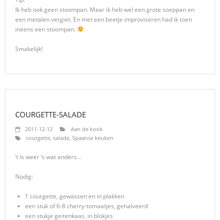
Ik heb ook geen stoompan. Maar ik heb wel een grote soeppan en
een metalen vergiet. En met een beetje improviseren had ik toen
ineens een stoompan.
Smakelijk!
COURGETTE-SALADE
2011-12-12
Aan de kook
courgette
,
salade
,
Spaanse keuken
‘t Is weer ‘s wat anders…
Nodig:
1 courgette, gewassen en in plakken
een stuk of 6-8 cherry-tomaatjes, gehalveerd
een stukje geitenkaas, in blokjes