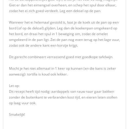
Giet er dan het eimengsel overheen, en schep het spul door elkaar,
zodat het ei zich goed verdeelt. Leg een deksel op de pan.
Wanneer het ei helemaal gestold is, laat je de koek uit de pan op een
bord (of op de deksel) glijden. Leg dan de koekenpan omgekeerd op
het bord, en draai het spul in 1 beweging om, zodat de omelet
omgekeerd in de pan ligt. Zet de pan nog even terug op het lage vuur,
zodat ook de andere kant een korstje krijgt.
Dit gerecht combineert verrassend goed met goedkope tafelwijn.
Mocht je het niet allemaal in 1 keer op kunnen (en die kans is zeker
aanwezig): tortilla is koud ook lekker.
Let op:
Dit recept heeft tijd nodig: aardappels van rauw naar gaar bakken
zonder de buitenkant te verbranden kost tijd, en eieren laten stollen
op laag vuur ook.
Smakelijk!