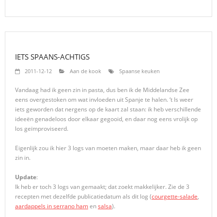
IETS SPAANS-ACHTIGS
2011-12-12
Aan de kook
Spaanse keuken
Vandaag had ik geen zin in pasta, dus ben ik de Middelandse Zee
eens overgestoken om wat invloeden uit Spanje te halen. ‘t Is weer
iets geworden dat nergens op de kaart zal staan: ik heb verschillende
ideeën genadeloos door elkaar gegooid, en daar nog eens vrolijk op
los geïmproviseerd.
Eigenlijk zou ik hier 3 logs van moeten maken, maar daar heb ik geen
zin in.
Update
:
Ik heb er toch 3 logs van gemaakt; dat zoekt makkelijker. Zie de 3
recepten met dezelfde publicatiedatum als dit log (
courgette-salade
,
aardappels in serrano ham
en
salsa
).