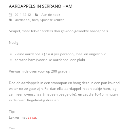
AARDAPPELS IN SERRANO HAM
2011-12-12
Aan de kook
aardappel
,
ham
,
Spaanse keuken
Simpel, maar lekker anders dan gewoon gekookte aardappels.
Nodig:
kleine aardappels (3 á 4 per persoon), heel en ongeschild
serrano ham (voor elke aardappel een plak)
Verwarm de oven voor op 200 graden.
Doe de aardappels in een stoompan en hang deze in een pan kokend
water tot ze gaar zijn. Rol dan elke aardappel in een plakje ham, leg
ze in een ovenschaal (met een beetje olie), en zet die 10-15 minuten
in de oven. Regelmatig draaien.
Tip:
Lekker met
salsa
.
Tip: