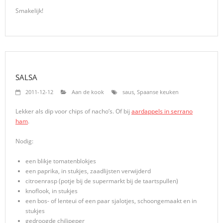
Smakelijk!
SALSA
2011-12-12
Aan de kook
saus
,
Spaanse keuken
Lekker als dip voor chips of nacho’s. Of bij
aardappels in serrano
ham
.
Nodig:
een blikje tomatenblokjes
een paprika, in stukjes, zaadlijsten verwijderd
citroenrasp (potje bij de supermarkt bij de taartspullen)
knoflook, in stukjes
een bos- of lenteui of een paar sjalotjes, schoongemaakt en in
stukjes
gedroogde chilipeper