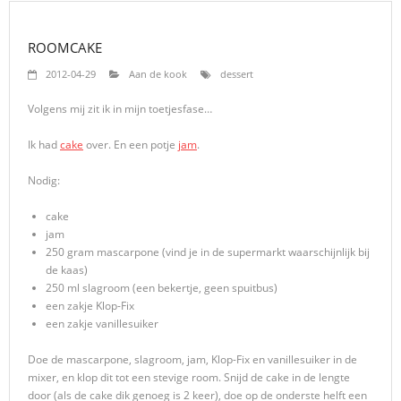
ROOMCAKE
2012-04-29
Aan de kook
dessert
Volgens mij zit ik in mijn toetjesfase…
Ik had
cake
over. En een potje
jam
.
Nodig:
cake
jam
250 gram mascarpone (vind je in de supermarkt waarschijnlijk bij
de kaas)
250 ml slagroom (een bekertje, geen spuitbus)
een zakje Klop-Fix
een zakje vanillesuiker
Doe de mascarpone, slagroom, jam, Klop-Fix en vanillesuiker in de
mixer, en klop dit tot een stevige room. Snijd de cake in de lengte
door (als de cake dik genoeg is 2 keer), doe op de onderste helft een