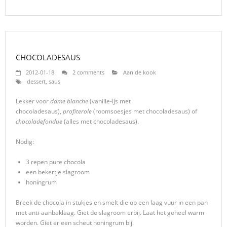
CHOCOLADESAUS
2012-01-18
2 comments
Aan de kook
dessert
,
saus
Lekker voor
dame blanche
(vanille-ijs met
chocoladesaus),
profiterole
(roomsoesjes met chocoladesaus) of
chocoladefondue
(alles met chocoladesaus).
Nodig:
3 repen pure chocola
een bekertje slagroom
honingrum
Breek de chocola in stukjes en smelt die op een laag vuur in een pan
met anti-aanbaklaag. Giet de slagroom erbij. Laat het geheel warm
worden. Giet er een scheut honingrum bij.