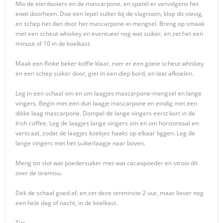
Mix de eierdooiers en de mascarpone, en spatel er vervolgens het
eiwit doorheen. Doe een lepel suiker bij de slagroom, klop dit stevig,
en schep het dan door het mascarpone-ei mengsel. Breng op smaak
met een scheut whiskey en eventueel nog wat suiker, en zet het een
minuut of 10 in de koelkast.
Maak een flinke beker koffie klaar, roer er een goeie scheut whiskey
en een schep suiker door, giet in een diep bord, en laat afkoelen.
Leg in een schaal om en om laagjes mascarpone-mengsel en lange
vingers. Begin met een dun laagje mascarpone en eindig met een
dikke laag mascarpone. Dompel de lange vingers eerst kort in de
Irish coffee. Leg de laagjes lange vingers om en om horizontaal en
verticaal, zodat de laagjes koekjes haaks op elkaar liggen. Leg de
lange vingers met het suikerlaagje naar boven.
Meng tot slot wat poedersuiker met wat cacaopoeder en strooi dit
over de tiramisu.
Dek de schaal goed af, en zet deze tenminste 2 uur, maar liever nog
een hele dag of nacht, in de koelkast.
Tip: