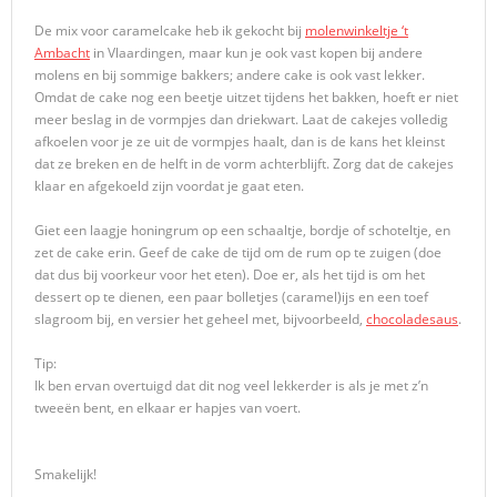
De mix voor caramelcake heb ik gekocht bij
molenwinkeltje ‘t
Ambacht
in Vlaardingen, maar kun je ook vast kopen bij andere
molens en bij sommige bakkers; andere cake is ook vast lekker.
Omdat de cake nog een beetje uitzet tijdens het bakken, hoeft er niet
meer beslag in de vormpjes dan driekwart. Laat de cakejes volledig
afkoelen voor je ze uit de vormpjes haalt, dan is de kans het kleinst
dat ze breken en de helft in de vorm achterblijft. Zorg dat de cakejes
klaar en afgekoeld zijn voordat je gaat eten.
Giet een laagje honingrum op een schaaltje, bordje of schoteltje, en
zet de cake erin. Geef de cake de tijd om de rum op te zuigen (doe
dat dus bij voorkeur voor het eten). Doe er, als het tijd is om het
dessert op te dienen, een paar bolletjes (caramel)ijs en een toef
slagroom bij, en versier het geheel met, bijvoorbeeld,
chocoladesaus
.
Tip:
Ik ben ervan overtuigd dat dit nog veel lekkerder is als je met z’n
tweeën bent, en elkaar er hapjes van voert.
Smakelijk!