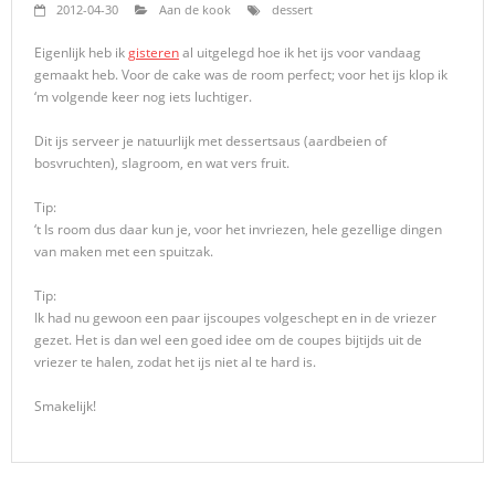
2012-04-30
Aan de kook
dessert
Eigenlijk heb ik
gisteren
al uitgelegd hoe ik het ijs voor vandaag
gemaakt heb. Voor de cake was de room perfect; voor het ijs klop ik
‘m volgende keer nog iets luchtiger.
Dit ijs serveer je natuurlijk met dessertsaus (aardbeien of
bosvruchten), slagroom, en wat vers fruit.
Tip:
‘t Is room dus daar kun je, voor het invriezen, hele gezellige dingen
van maken met een spuitzak.
Tip:
Ik had nu gewoon een paar ijscoupes volgeschept en in de vriezer
gezet. Het is dan wel een goed idee om de coupes bijtijds uit de
vriezer te halen, zodat het ijs niet al te hard is.
Smakelijk!