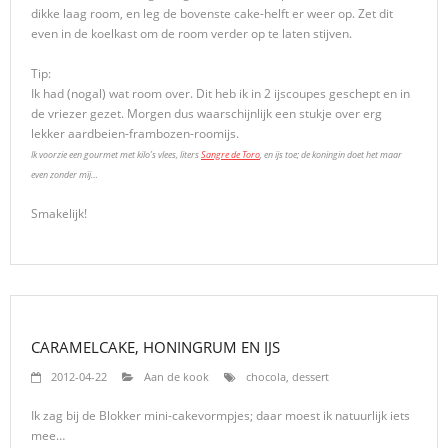
dikke laag room, en leg de bovenste cake-helft er weer op. Zet dit
even in de koelkast om de room verder op te laten stijven.
Tip:
Ik had (nogal) wat room over. Dit heb ik in 2 ijscoupes geschept en in
de vriezer gezet. Morgen dus waarschijnlijk een stukje over erg
lekker aardbeien-frambozen-roomijs.
Ik voorzie een gourmet met kilo’s vlees, liters
Sangre de Toro
, en ijs toe; de koningin doet het maar
even zonder mij…
Smakelijk!
CARAMELCAKE, HONINGRUM EN IJS
2012-04-22
Aan de kook
chocola
,
dessert
Ik zag bij de Blokker mini-cakevormpjes; daar moest ik natuurlijk iets
mee…