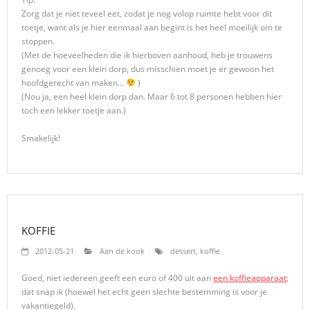
Zorg dat je niet teveel eet, zodat je nog volop ruimte hebt voor dit
toetje, want als je hier eenmaal aan begint is het heel moeilijk om te
stoppen.
(Met de hoeveelheden die ik hierboven aanhoud, heb je trouwens
genoeg voor een klein dorp, dus misschien moet je er gewoon het
hoofdgerecht van maken…
)
(Nou ja, een heel klein dorp dan. Maar 6 tot 8 personen hebben hier
toch een lekker toetje aan.)
Smakelijk!
KOFFIE
2012-05-21
Aan de kook
dessert
,
koffie
Goed, niet iedereen geeft een euro of 400 uit aan
een koffieapparaat
;
dat snap ik (hoewel het echt geen slechte bestemming is voor je
vakantiegeld).