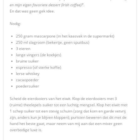
en mijn eigen favoriete dessert (Irish coffee)?
‘.
En dat was geen gek idee.
Nodig:
250 gram mascarpone (in het kaasvak in de supermarkt)
250 ml slagroom (bekertje, geen spuitbus)
3 eieren
lange vingers (de koekjes)
bruine suiker
espresso (of sterke koffie)
Ierse whiskey
cacaopoeder
poedersuiker
Scheid de eierdooiers van het eiwit. Klop de eierdooiers met 3
(ruime) theelepels suiker tot een luchtig mengsel. Klop het eiwit met
1 schep suiker tot een stevig schuim (zorg dat kom en garde vetvrij
zijn, anders kun je blijven kloppen); puristen beweren dat dit met de
hand het beste gaat, maar neem van mij aan dat een mixer geen
overbodige luxe is.