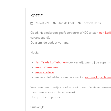
KOFFIE
2012-05-21
Aan de kook
dessert
,
koffie
Goed, niet iedereen geeft een euro of 400 uit aan
een koff
vakantiegeld).
Daarom, de budget-variant.
Nodig:
Fair Trade koffiebonen
(ook verkrijgbaar bij de superm
een koffiemolen
een cafetière
en voor liefhebbers van cappuccino
een melkopschuim
Voor een paar tientjes hoef je nooit meer die vieze Senseo 
meer aan je gasten te serveren).
Doe jezelf een plezier.
Smakelijk!