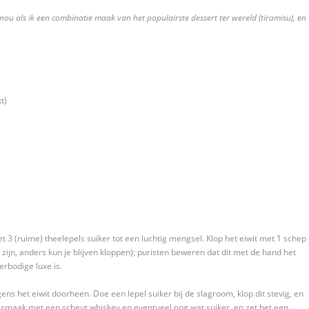
nou als ik een combinatie maak van het populairste dessert ter wereld (tiramisu), en
t)
t 3 (ruime) theelepels suiker tot een luchtig mengsel. Klop het eiwit met 1 schep
 zijn, anders kun je blijven kloppen); puristen beweren dat dit met de hand het
rbodige luxe is.
ns het eiwit doorheen. Doe een lepel suiker bij de slagroom, klop dit stevig, en
smaak met een scheut whiskey en eventueel nog wat suiker, en zet het een