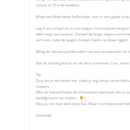
minuut of 10 in de koelkast.
Maak een flinke beker koffie klaar, roer er een goeie scheu
Leg in een schaal om en om laagjes mascarpone-mengsel 
dikke laag mascarpone. Dompel de lange vingers eerst kort
verticaal, zodat de laagjes koekjes haaks op elkaar liggen
Meng tot slot wat poedersuiker met wat cacaopoeder en str
Dek de schaal goed af, en zet deze tenminste 2 uur, maar l
Tip:
Zorg dat je niet teveel eet, zodat je nog volop ruimte hebt 
stoppen.
(Met de hoeveelheden die ik hierboven aanhoud, heb je tr
hoofdgerecht van maken…
)
(Nou ja, een heel klein dorp dan. Maar 6 tot 8 personen he
Smakelijk!