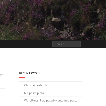
RECENT POSTS
gged:
Chrome prefetch
Kip-pesto pizza
WordPress: Flag possibly outdated posts