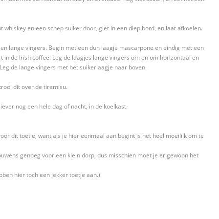
t whiskey en een schep suiker door, giet in een diep bord, en laat afkoelen.
en lange vingers. Begin met een dun laagje mascarpone en eindig met een
 in de Irish coffee. Leg de laagjes lange vingers om en om horizontaal en
. Leg de lange vingers met het suikerlaagje naar boven.
ooi dit over de tiramisu.
iever nog een hele dag of nacht, in de koelkast.
voor dit toetje, want als je hier eenmaal aan begint is het heel moeilijk om te
ouwens genoeg voor een klein dorp, dus misschien moet je er gewoon het
bben hier toch een lekker toetje aan.)