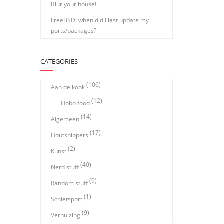
Blur your house!
FreeBSD: when did I last update my
ports/packages?
CATEGORIES
(106)
Aan de kook
(12)
Hobo food
(14)
Algemeen
(17)
Houtsnippers
(2)
Kunst
(40)
Nerd stuff
(9)
Random stuff
(1)
Schietsport
(9)
Verhuizing