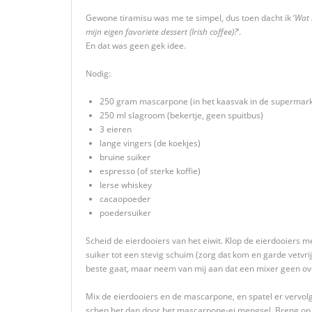
Gewone tiramisu was me te simpel, dus toen dacht ik ‘
Wat 
mijn eigen favoriete dessert (Irish coffee)?
‘.
En dat was geen gek idee.
Nodig:
250 gram mascarpone (in het kaasvak in de supermark
250 ml slagroom (bekertje, geen spuitbus)
3 eieren
lange vingers (de koekjes)
bruine suiker
espresso (of sterke koffie)
Ierse whiskey
cacaopoeder
poedersuiker
Scheid de eierdooiers van het eiwit. Klop de eierdooiers me
suiker tot een stevig schuim (zorg dat kom en garde vetvrij
beste gaat, maar neem van mij aan dat een mixer geen ove
Mix de eierdooiers en de mascarpone, en spatel er vervolge
schep het dan door het mascarpone-ei mengsel. Breng op 