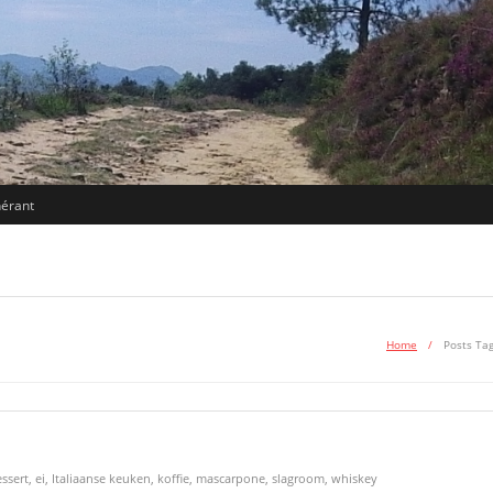
nérant
Home
/
Posts Ta
ssert
,
ei
,
Italiaanse keuken
,
koffie
,
mascarpone
,
slagroom
,
whiskey