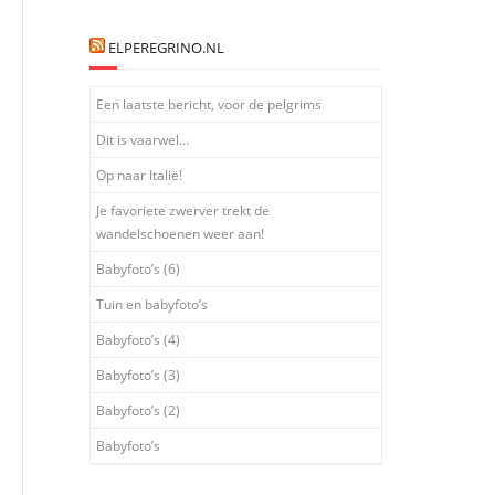
ELPEREGRINO.NL
Een laatste bericht, voor de pelgrims
Dit is vaarwel…
Op naar Italië!
Je favoriete zwerver trekt de
wandelschoenen weer aan!
Babyfoto’s (6)
Tuin en babyfoto’s
Babyfoto’s (4)
Babyfoto’s (3)
Babyfoto’s (2)
Babyfoto’s