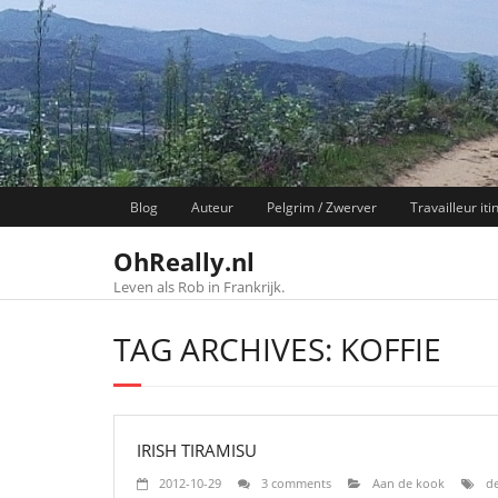
Skip
to
content
Blog
Auteur
Pelgrim / Zwerver
Travailleur iti
OhReally.nl
Leven als Rob in Frankrijk.
TAG ARCHIVES: KOFFIE
IRISH TIRAMISU
2012-10-29
3 comments
Aan de kook
de