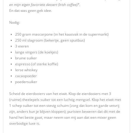
en mijn eigen favoriete dessert (Irish coffee)?
‘.
En dat was geen gek idee.
Nodig:
250 gram mascarpone (in het kaasvak in de supermarkt)
250 ml slagroom (bekertje, geen spuitbus)
3 eieren
lange vingers (de koekjes)
bruine suiker
espresso (of sterke koffie)
Ierse whiskey
cacaopoeder
poedersuiker
Scheid de eierdooiers van het eiwit. Klop de eierdooiers met 3
(ruime) theelepels suiker tot een luchtig mengsel. Klop het eiwit met
1 schep suiker tot een stevig schuim (zorg dat kom en garde vetvrij
zijn, anders kun je blijven kloppen); puristen beweren dat dit met de
hand het beste gaat, maar neem van mij aan dat een mixer geen
overbodige luxe is.