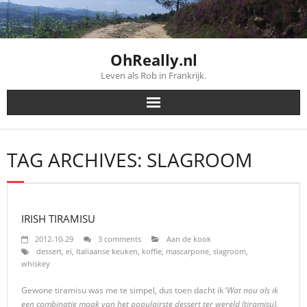
Skip
to
content
OhReally.nl
Leven als Rob in Frankrijk.
TAG ARCHIVES: SLAGROOM
IRISH TIRAMISU
2012-10-29
3 comments
Aan de kook
dessert
,
ei
,
Italiaanse keuken
,
koffie
,
mascarpone
,
slagroom
,
whiskey
Gewone tiramisu was me te simpel, dus toen dacht ik ‘
Wat nou als ik
een combinatie maak van het populairste dessert ter wereld (tiramisu),