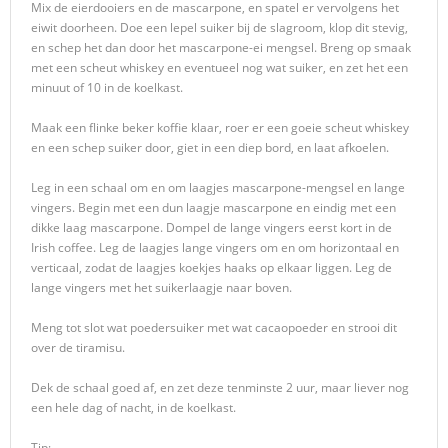
Mix de eierdooiers en de mascarpone, en spatel er vervolgens het
eiwit doorheen. Doe een lepel suiker bij de slagroom, klop dit stevig,
en schep het dan door het mascarpone-ei mengsel. Breng op smaak
met een scheut whiskey en eventueel nog wat suiker, en zet het een
minuut of 10 in de koelkast.
Maak een flinke beker koffie klaar, roer er een goeie scheut whiskey
en een schep suiker door, giet in een diep bord, en laat afkoelen.
Leg in een schaal om en om laagjes mascarpone-mengsel en lange
vingers. Begin met een dun laagje mascarpone en eindig met een
dikke laag mascarpone. Dompel de lange vingers eerst kort in de
Irish coffee. Leg de laagjes lange vingers om en om horizontaal en
verticaal, zodat de laagjes koekjes haaks op elkaar liggen. Leg de
lange vingers met het suikerlaagje naar boven.
Meng tot slot wat poedersuiker met wat cacaopoeder en strooi dit
over de tiramisu.
Dek de schaal goed af, en zet deze tenminste 2 uur, maar liever nog
een hele dag of nacht, in de koelkast.
Tip: