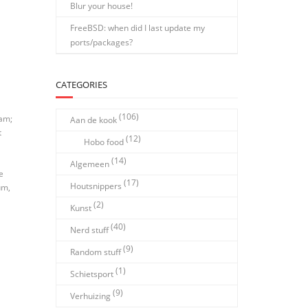
Blur your house!
FreeBSD: when did I last update my
ports/packages?
CATEGORIES
(106)
jam;
Aan de kook
t
(12)
Hobo food
(14)
Algemeen
e
(17)
Houtsnippers
üm,
(2)
Kunst
(40)
Nerd stuff
(9)
Random stuff
(1)
Schietsport
(9)
Verhuizing