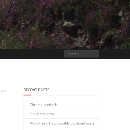
RECENT POSTS
Jam
Chrome prefetch
Kip-pesto pizza
WordPress: Flag possibly outdated posts