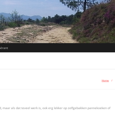
nérant
Home
/
, maar als dat teveel werk is, ook erg lekker op zelfgebakken pannekoeken of