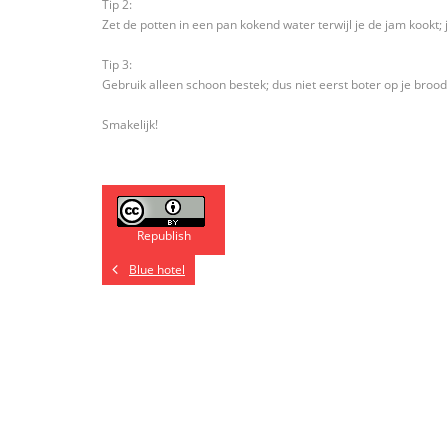
Tip 2:
Zet de potten in een pan kokend water terwijl je de jam kookt; 
Tip 3:
Gebruik alleen schoon bestek; dus niet eerst boter op je broo
Smakelijk!
Republish
Blue hotel