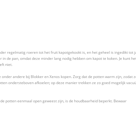
der regelmatig roeren tot het fruit kapotgekookt is, en het geheel is ingedikt tot 
er in de pan, omdat deze minder lang nodig hebben om kapot te koken. Je kunt he
ft niet.
e onder andere bij Blokker en Xenos kopen. Zorg dat de potten warm zijn, zodat z
potten ondersteboven afkoelen; op deze manier trekken ze zo goed mogelijk vacu
s de potten eenmaal open geweest zijn, is de houdbaarheid beperkt. Bewaar