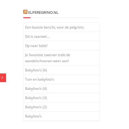
ELPEREGRINO.NL
Een laatste bericht, voor de pelgrims
Dit is vaarwel…
Op naar Italië!
Je favoriete zwerver trekt de
wandelschoenen weer aan!
Babyfoto’s (6)
Tuin en babyfoto’s
Babyfoto’s (4)
Babyfoto’s (3)
Babyfoto’s (2)
Babyfoto’s