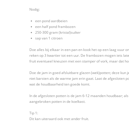
Nodig:
een pond aardbeien
een half pond frambozen
250-300 gram (kristal)suiker
sap van 1 citroen
Doe alles bij elkaar in een pan en kook het op een laag vuur on
reken op 3 kwartier tot een uur. De frambozen mogen iets lat
fruit eventueel kneuzen met een stamper of vork, maar dat hoe
Doe de jam in goed afsluitbare glazen (wek)potten; deze kun j
niet barsten als de warme jam erin gaat. Laat de afgesloten 
wat de houdbaarheid ten goede komt.
In de afgesloten potten is de jam 6-12 maanden houdbaar; al
aangebroken potten in de koelkast.
Tip 1:
Dit kan uiteraard ook met ander fruit.