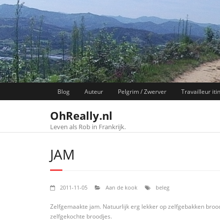
Skip
to
content
Blog
Auteur
Pelgrim / Zwerver
Travailleur iti
OhReally.nl
Leven als Rob in Frankrijk.
JAM
2011-11-05
Aan de kook
beleg
Zelfgemaakte jam. Natuurlijk erg lekker op zelfgebakken brood
zelfgekochte broodjes.