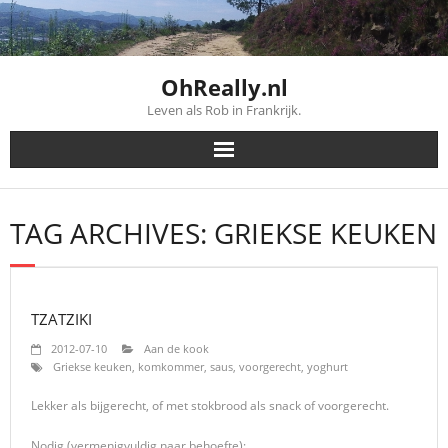
Skip
to
content
OhReally.nl
Leven als Rob in Frankrijk.
TAG ARCHIVES: GRIEKSE KEUKEN
TZATZIKI
2012-07-10
Aan de kook
Griekse keuken
,
komkommer
,
saus
,
voorgerecht
,
yoghurt
Lekker als bijgerecht, of met stokbrood als snack of voorgerecht.
Nodig (vermenigvuldig naar behoefte):