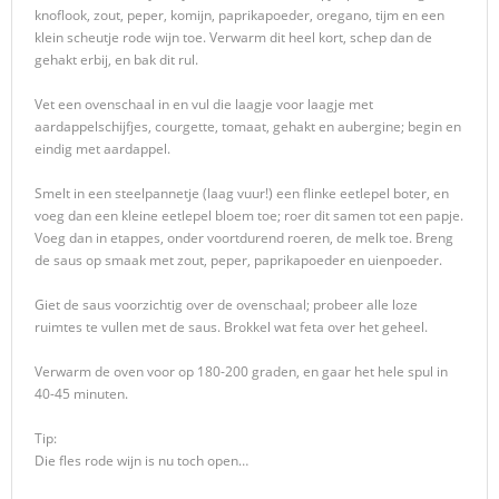
knoflook, zout, peper, komijn, paprikapoeder, oregano, tijm en een
klein scheutje rode wijn toe. Verwarm dit heel kort, schep dan de
gehakt erbij, en bak dit rul.
Vet een ovenschaal in en vul die laagje voor laagje met
aardappelschijfjes, courgette, tomaat, gehakt en aubergine; begin en
eindig met aardappel.
Smelt in een steelpannetje (laag vuur!) een flinke eetlepel boter, en
voeg dan een kleine eetlepel bloem toe; roer dit samen tot een papje.
Voeg dan in etappes, onder voortdurend roeren, de melk toe. Breng
de saus op smaak met zout, peper, paprikapoeder en uienpoeder.
Giet de saus voorzichtig over de ovenschaal; probeer alle loze
ruimtes te vullen met de saus. Brokkel wat feta over het geheel.
Verwarm de oven voor op 180-200 graden, en gaar het hele spul in
40-45 minuten.
Tip:
Die fles rode wijn is nu toch open…