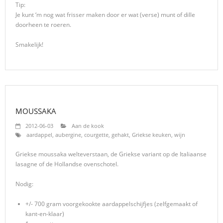
Tip:
Je kunt ‘m nog wat frisser maken door er wat (verse) munt of dille
doorheen te roeren.
Smakelijk!
MOUSSAKA
2012-06-03
Aan de kook
aardappel
,
aubergine
,
courgette
,
gehakt
,
Griekse keuken
,
wijn
Griekse moussaka welteverstaan, de Griekse variant op de Italiaanse
lasagne of de Hollandse ovenschotel.
Nodig:
+/- 700 gram voorgekookte aardappelschijfjes (zelfgemaakt of
kant-en-klaar)