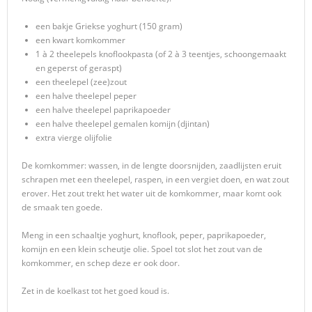
een bakje Griekse yoghurt (150 gram)
een kwart komkommer
1 à 2 theelepels knoflookpasta (of 2 à 3 teentjes, schoongemaakt
en geperst of geraspt)
een theelepel (zee)zout
een halve theelepel peper
een halve theelepel paprikapoeder
een halve theelepel gemalen komijn (djintan)
extra vierge olijfolie
De komkommer: wassen, in de lengte doorsnijden, zaadlijsten eruit
schrapen met een theelepel, raspen, in een vergiet doen, en wat zout
erover. Het zout trekt het water uit de komkommer, maar komt ook
de smaak ten goede.
Meng in een schaaltje yoghurt, knoflook, peper, paprikapoeder,
komijn en een klein scheutje olie. Spoel tot slot het zout van de
komkommer, en schep deze er ook door.
Zet in de koelkast tot het goed koud is.