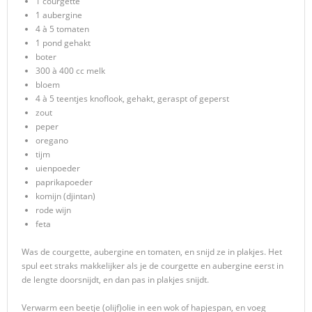
1 courgette
1 aubergine
4 à 5 tomaten
1 pond gehakt
boter
300 à 400 cc melk
bloem
4 à 5 teentjes knoflook, gehakt, geraspt of geperst
zout
peper
oregano
tijm
uienpoeder
paprikapoeder
komijn (djintan)
rode wijn
feta
Was de courgette, aubergine en tomaten, en snijd ze in plakjes. Het
spul eet straks makkelijker als je de courgette en aubergine eerst in
de lengte doorsnijdt, en dan pas in plakjes snijdt.
Verwarm een beetje (olijf)olie in een wok of hapjespan, en voeg