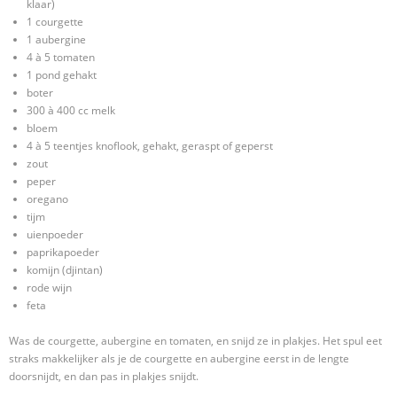
klaar)
1 courgette
1 aubergine
4 à 5 tomaten
1 pond gehakt
boter
300 à 400 cc melk
bloem
4 à 5 teentjes knoflook, gehakt, geraspt of geperst
zout
peper
oregano
tijm
uienpoeder
paprikapoeder
komijn (djintan)
rode wijn
feta
Was de courgette, aubergine en tomaten, en snijd ze in plakjes. Het spul eet
straks makkelijker als je de courgette en aubergine eerst in de lengte
doorsnijdt, en dan pas in plakjes snijdt.