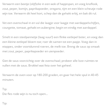
Verwarm een beetje (olijf)olie in een wok of hapjespan, en voeg knoflook,
zout, peper, komijn, paprikapoeder, oregano, tijm en een klein scheutje rode
wijn toe. Verwarm dit heel kort, schep dan de gehakt erbij, en bak dit rul.
Vet een ovenschaal in en vul die laagje voor laagje met aardappelschijfjes,
courgette, tomaat, gehakt en aubergine; begin en eindig met aardappel.
Smelt in een steelpannetje (laag vuur!) een flinke eetlepel boter, en voeg dan
een kleine eetlepel bloem toe; roer dit samen tot een papje. Voeg dan in
etappes, onder voortdurend roeren, de melk toe. Breng de saus op smaak
met zout, peper, paprikapoeder en uienpoeder.
Giet de saus voorzichtig over de ovenschaal; probeer alle loze ruimtes te
vullen met de saus. Brokkel wat feta over het geheel.
Verwarm de oven voor op 180-200 graden, en gaar het hele spul in 40-45
minuten.
Tip:
Die fles rode wijn is nu toch open…
Tip: