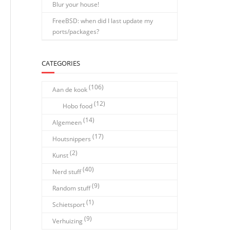
Blur your house!
FreeBSD: when did I last update my
ports/packages?
CATEGORIES
(106)
Aan de kook
(12)
Hobo food
(14)
Algemeen
(17)
Houtsnippers
(2)
Kunst
(40)
Nerd stuff
(9)
Random stuff
(1)
Schietsport
(9)
Verhuizing