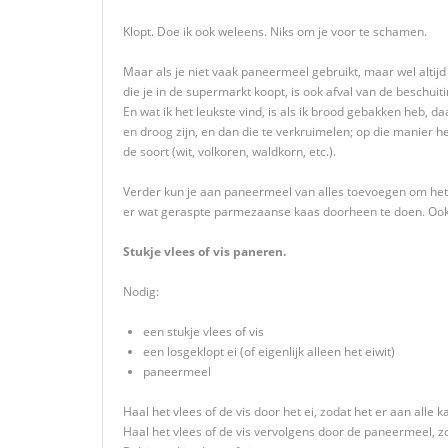
Klopt. Doe ik ook weleens. Niks om je voor te schamen.
Maar als je niet vaak paneermeel gebruikt, maar wel altijd
die je in de supermarkt koopt, is ook afval van de beschuiti
En wat ik het leukste vind, is als ik brood gebakken heb, 
en droog zijn, en dan die te verkruimelen; op die manier h
de soort (wit, volkoren, waldkorn, etc.).
Verder kun je aan paneermeel van alles toevoegen om het op
er wat geraspte parmezaanse kaas doorheen te doen. Ook kr
Stukje vlees of vis paneren.
Nodig:
een stukje vlees of vis
een losgeklopt ei (of eigenlijk alleen het eiwit)
paneermeel
Haal het vlees of de vis door het ei, zodat het er aan alle
Haal het vlees of de vis vervolgens door de paneermeel, zod