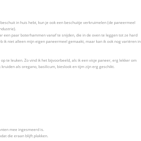
 beschuit in huis hebt, kun je ook een beschuitje verkruimelen (de paneermeel
ndustrie).
daar een paar boterhammen vanaf te snijden, die in de oven te leggen tot ze hard
eb ik niet alleen mijn eigen paneermeel gemaakt, maar kan ik ook nog variëren in
 te leuken. Zo vind ik het bijvoorbeeld, als ik een visje paneer, erg lekker om
uiden als oregano, basilicum, bieslook en tijm zijn erg geschikt.
 kanten mee ingesmeerd is.
at die eraan blijft plakken.