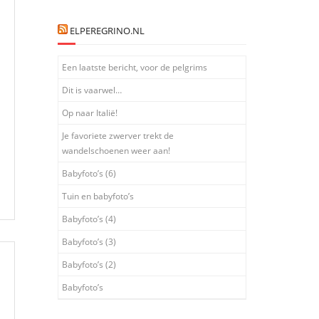
ELPEREGRINO.NL
Een laatste bericht, voor de pelgrims
Dit is vaarwel…
Op naar Italië!
Je favoriete zwerver trekt de
wandelschoenen weer aan!
Babyfoto’s (6)
Tuin en babyfoto’s
Babyfoto’s (4)
Babyfoto’s (3)
Babyfoto’s (2)
Babyfoto’s