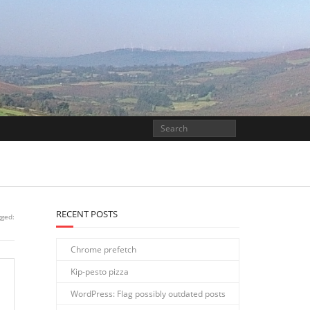
RECENT POSTS
gged:
Chrome prefetch
Kip-pesto pizza
WordPress: Flag possibly outdated posts