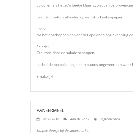
Strooi er, als het zo’n beetje klaar is, wat van de provenç
Laat de croutons afkoelen op een stuk keukenpapier.
Soep:
Na het opscheppen en voor het opdienen nog even vlug ee
Salade:
Croutons door de salade scheppen.
Luchtdicht verpakt kun je de croutons ongeveer een week
Smakelijk!
PANEERMEEL
2012-02-18
Aan de kook
ingrediënten
Simpel: doosje bij de supermarkt.