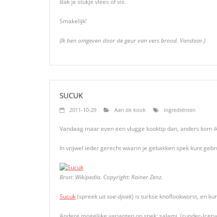
Bak je stukje vlees of vis.
Smakelijk!
(Ik ben omgeven door de geur van vers brood. Vandaar.)
SUCUK
2011-10-29
Aan de kook
ingrediënten
Vandaag maar even een vlugge kooktip dan, anders kom i
In vrijwel ieder gerecht waarin je gebakken spek kunt geb
Bron: Wikipedia. Copyright: Rainer Zenz.
Sucuk
(spreek uit
soe-djoek
) is turkse knoflookworst, en kun
Andere mogelijke varianten op spek: salami, (runder-)cerv