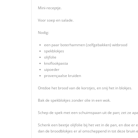
Mini-receptje.
Voor soep en salade.
Nodig:
een paar boterhammen (zelfgebakken) witbrood
spekblokjes
olijfolie
knoflookpasta
uipoeder
provençaalse kruiden
Ontdoe het brood van de korstjes, en snij het in blokjes.
Bak de spekblokjes zonder olie in een wok.
Schep de spek met een schuimspaan uit de pan; zet ze apar
Schenk een beetje olijfolie bij het vet in de pan, en doe e
dan de broodblokjes er al omscheppend in tot deze bruin e