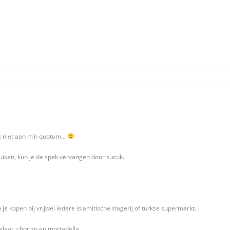
k niet aan m’n quotum…
ruiken, kun je de spek vervangen door sucuk.
 je kopen bij vrijwel iedere islamitische slagerij of turkse supermarkt.
elaat, chorizo en mortadella.