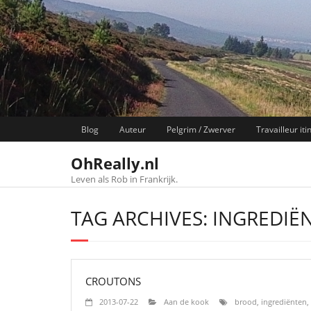
Skip
to
content
Blog
Auteur
Pelgrim / Zwerver
Travailleur iti
OhReally.nl
Leven als Rob in Frankrijk.
TAG ARCHIVES: INGREDIË
CROUTONS
2013-07-22
Aan de kook
brood
,
ingrediënten
,