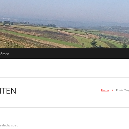
nérant
NTEN
Home
/
Posts Ta
salade
,
soep