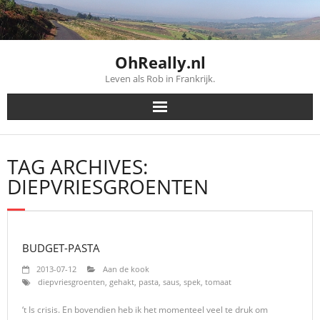
Skip
to
content
OhReally.nl
Leven als Rob in Frankrijk.
TAG ARCHIVES:
DIEPVRIESGROENTEN
BUDGET-PASTA
2013-07-12
Aan de kook
diepvriesgroenten
,
gehakt
,
pasta
,
saus
,
spek
,
tomaat
‘t Is crisis. En bovendien heb ik het momenteel veel te druk om