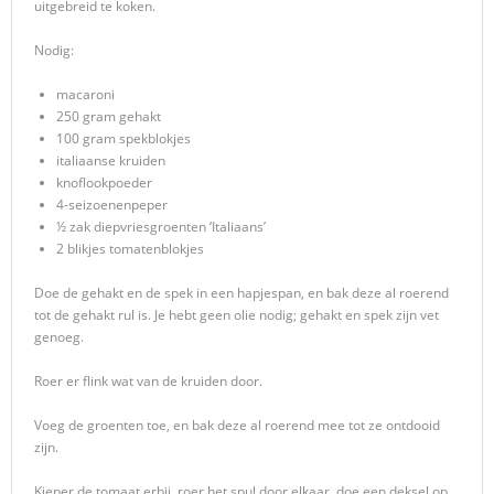
uitgebreid te koken.
Nodig:
macaroni
250 gram gehakt
100 gram spekblokjes
italiaanse kruiden
knoflookpoeder
4-seizoenenpeper
½ zak diepvriesgroenten ‘Italiaans’
2 blikjes tomatenblokjes
Doe de gehakt en de spek in een hapjespan, en bak deze al roerend
tot de gehakt rul is. Je hebt geen olie nodig; gehakt en spek zijn vet
genoeg.
Roer er flink wat van de kruiden door.
Voeg de groenten toe, en bak deze al roerend mee tot ze ontdooid
zijn.
Kieper de tomaat erbij, roer het spul door elkaar, doe een deksel op