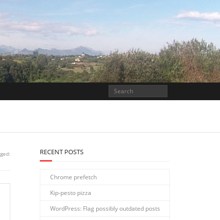
RECENT POSTS
gged:
Chrome prefetch
Kip-pesto pizza
WordPress: Flag possibly outdated posts