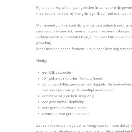
Bijna op de kop af een jaar geleden (maar voor mijn gev
mee zou nemen op mijn pelgrimage. Ik schreef toen dat ik 
Momenteel zit ik relatief dicht bij de cassoulet-streek (
cassoulet ontstaan is), maar er is geen restaurant-budget.
dichtste dat ik bij cassoulet kom, zijn dus de blikken kant-e
geweldig.
Maar met een beetje fantasie kun je daar best nog iets a
Nodig:
een blik cassoulet
½-1 pakje spekblokjes (
lardons fumés
)
2-3 ongeschilde, gewassen aardappels (de hoeveelheid 
zwervers met wie je de maaltijd moet delen)
een halve ui (een hele mag ook)
een groentebouillonblokje
vers gemalen zwarte peper
eventueel wat geraspte kaas
Zet een koekenpannetje op halfhoog vuur (of moet dat zijn ‘
erbij. Snipper de ui en schep die er ook bij. Verkruimel he