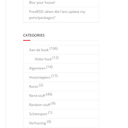
Blur your house!
FreeBSD: when did I last update my
ports/packages?
CATEGORIES
(106)
Aan de kook
(12)
Hobo food
(14)
Algemeen
(17)
Houtsnippers
(2)
Kunst
(40)
Nerd stuff
(9)
Random stuff
(1)
Schietsport
(9)
Verhuizing