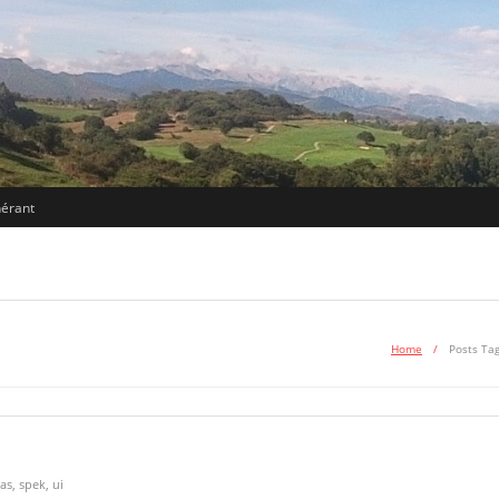
nérant
Home
/
Posts Ta
as
,
spek
,
ui