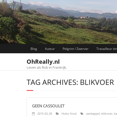
Skip
to
content
Blog
Auteur
Pelgrim / Zwerver
Travailleur iti
OhReally.nl
Leven als Rob in Frankrijk.
TAG ARCHIVES: BLIKVOER
GEEN CASSOULET
2015-02-28
Hobo food
aardappel
,
blikvoer
,
ka