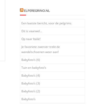
ELPEREGRINO.NL
Een laatste bericht, voor de pelgrims
Dit is vaarwel…
Op naar Italië!
Je favoriete zwerver trekt de
wandelschoenen weer aan!
Babyfoto’s (6)
Tuin en babyfoto’s
Babyfoto’s (4)
Babyfoto’s (3)
Babyfoto’s (2)
Babyfoto’s