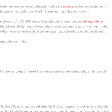
oel een heel mensenleven geleden) maakte ik
cassoulet
op het kooksetje dat ik
hoopte in het zuiden van Frankrijk een keer de echte te proeven.
hemelsbreed zo’n 150-200 km van Castelnaudary, waar volgens
de legende
de
 En ook toen ik hier langs kwam pelgrimeren, zat een restaurant er niet in. Het
n-klaar waarvan er hier altijd wel een paar op de plank staan. En die zijn niet
cceptabels van maken.
is uiteraard erg afhankelijk van de grootte van de aardappels, en het aantal
halflaag’?), en schep de spek erin. Snijd de aardappels in blokjes, en schep die
t bouillonblokje boven de pan, en voeg naar smaak peper toe. Draai het vuur laag,