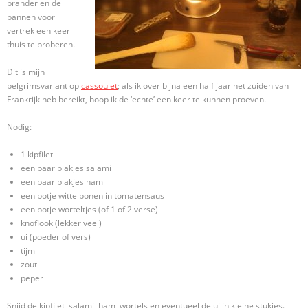
brander en de
pannen voor
vertrek een keer
thuis te proberen.
Dit is mijn
pelgrimsvariant op
cassoulet
; als ik over bijna een half jaar het zuiden van
Frankrijk heb bereikt, hoop ik de ‘echte’ een keer te kunnen proeven.
Nodig:
1 kipfilet
een paar plakjes salami
een paar plakjes ham
een potje witte bonen in tomatensaus
een potje worteltjes (of 1 of 2 verse)
knoflook (lekker veel)
ui (poeder of vers)
tijm
zout
peper
Snijd de kipfilet, salami, ham, wortels en eventueel de ui in kleine stukjes.