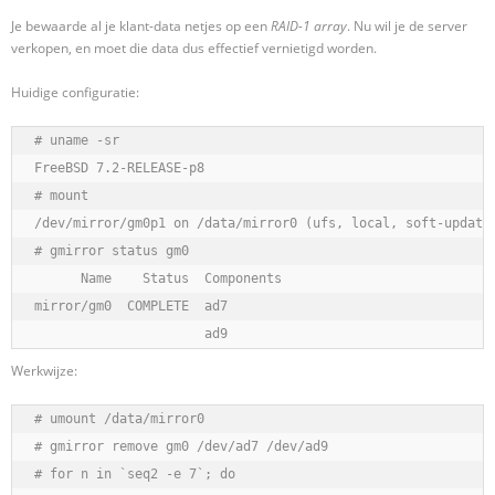
Je bewaarde al je klant-data netjes op een
RAID-1 array
. Nu wil je de server
verkopen, en moet die data dus effectief vernietigd worden.
Huidige configuratie:
# uname -sr

FreeBSD 7.2-RELEASE-p8

# mount

/dev/mirror/gm0p1 on /data/mirror0 (ufs, local, soft-updates
# gmirror status gm0

      Name    Status  Components

mirror/gm0  COMPLETE  ad7

                      ad9
Werkwijze:
# umount /data/mirror0

# gmirror remove gm0 /dev/ad7 /dev/ad9

# for n in `seq2 -e 7`; do
