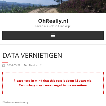
Skip
to
content
OhReally.nl
Leven als Rob in Frankrijk.
DATA VERNIETIGEN
2014-03-29
Nerd stuff
Please keep in mind that this post is about 12 years old.
Technology may have changed in the meantime.
Wederom nerds-only…