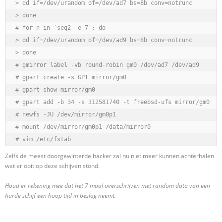
> dd if=/dev/urandom of=/dev/ad7 bs=8b conv=notrunc

> done

# for n in `seq2 -e 7`; do

> dd if=/dev/urandom of=/dev/ad9 bs=8b conv=notrunc

> done

# gmirror label -vb round-robin gm0 /dev/ad7 /dev/ad9

# gpart create -s GPT mirror/gm0

# gpart show mirror/gm0

# gpart add -b 34 -s 312581740 -t freebsd-ufs mirror/gm0

# newfs -JU /dev/mirror/gm0p1

# mount /dev/mirror/gm0p1 /data/mirror0

# vim /etc/fstab
Zelfs de meest doorgewinterde hacker zal nu niet meer kunnen achterhalen
wat er ooit op deze schijven stond.
Houd er rekening mee dat het 7 maal overschrijven met random data van een
harde schijf een hoop tijd in beslag neemt.