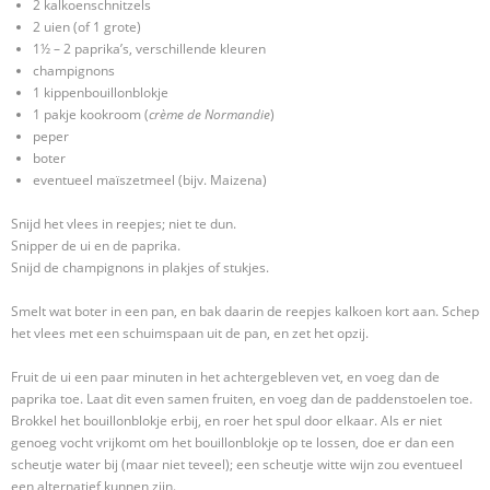
2 kalkoenschnitzels
2 uien (of 1 grote)
1½ – 2 paprika’s, verschillende kleuren
champignons
1 kippenbouillonblokje
1 pakje kookroom (
crème de Normandie
)
peper
boter
eventueel maïszetmeel (bijv. Maizena)
Snijd het vlees in reepjes; niet te dun.
Snipper de ui en de paprika.
Snijd de champignons in plakjes of stukjes.
Smelt wat boter in een pan, en bak daarin de reepjes kalkoen kort aan. Schep
het vlees met een schuimspaan uit de pan, en zet het opzij.
Fruit de ui een paar minuten in het achtergebleven vet, en voeg dan de
paprika toe. Laat dit even samen fruiten, en voeg dan de paddenstoelen toe.
Brokkel het bouillonblokje erbij, en roer het spul door elkaar. Als er niet
genoeg vocht vrijkomt om het bouillonblokje op te lossen, doe er dan een
scheutje water bij (maar niet teveel); een scheutje witte wijn zou eventueel
een alternatief kunnen zijn.