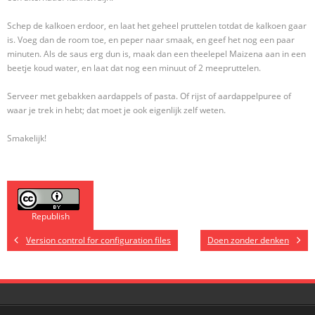
Schep de kalkoen erdoor, en laat het geheel pruttelen totdat de kalkoen gaar
is. Voeg dan de room toe, en peper naar smaak, en geef het nog een paar
minuten. Als de saus erg dun is, maak dan een theelepel Maizena aan in een
beetje koud water, en laat dat nog een minuut of 2 meepruttelen.
Serveer met gebakken aardappels of pasta. Of rijst of aardappelpuree of
waar je trek in hebt; dat moet je ook eigenlijk zelf weten.
Smakelijk!
Republish
Version control for configuration files
Doen zonder denken