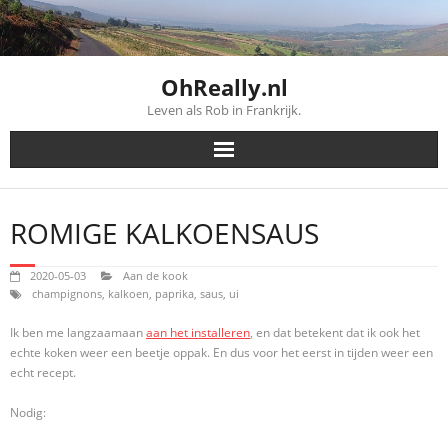
Skip
to
content
OhReally.nl
Leven als Rob in Frankrijk.
ROMIGE KALKOENSAUS
2020-05-03
Aan de kook
champignons
,
kalkoen
,
paprika
,
saus
,
ui
Ik ben me langzaamaan
aan het installeren
, en dat betekent dat ik ook het
echte koken weer een beetje oppak. En dus voor het eerst in tijden weer een
echt recept.
Nodig: