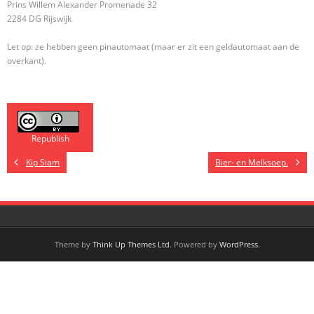
Prins Willem Alexander Promenade 32
2284 DG Rijswijk
Let op: ze hebben geen pinautomaat (maar er zit een geldautomaat aan de
overkant).
Republish
Kip Siam
Bier- en Melksoep.
Theme by
Think Up Themes Ltd
. Powered by
WordPress
.