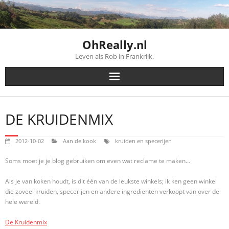
Skip
to
content
OhReally.nl
Leven als Rob in Frankrijk.
DE KRUIDENMIX
2012-10-02
Aan de kook
kruiden en specerijen
Soms moet je je blog gebruiken om even wat reclame te maken…
Als je van koken houdt, is dit één van de leukste winkels; ik ken geen winkel
die zoveel kruiden, specerijen en andere ingrediënten verkoopt van over de
hele wereld.
De Kruidenmix