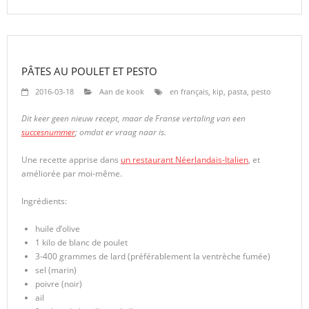
PÂTES AU POULET ET PESTO
2016-03-18
Aan de kook
en français
,
kip
,
pasta
,
pesto
Dit keer geen nieuw recept, maar de Franse vertaling van een
succesnummer
; omdat er vraag naar is.
Une recette apprise dans
un restaurant Néerlandais-Italien
, et
améliorée par moi-même.
Ingrédients:
huile d’olive
1 kilo de blanc de poulet
3-400 grammes de lard (préférablement la ventrèche fumée)
sel (marin)
poivre (noir)
ail