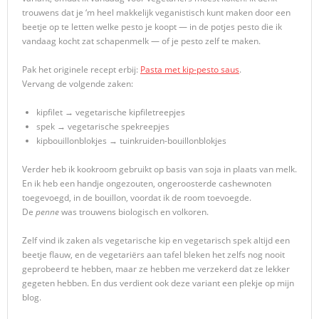
trouwens dat je ‘m heel makkelijk veganistisch kunt maken door een
beetje op te letten welke pesto je koopt — in de potjes pesto die ik
vandaag kocht zat schapenmelk — of je pesto zelf te maken.
Pak het originele recept erbij:
Pasta met kip-pesto saus
.
Vervang de volgende zaken:
kipfilet → vegetarische kipfiletreepjes
spek → vegetarische spekreepjes
kipbouillonblokjes → tuinkruiden-bouillonblokjes
Verder heb ik kookroom gebruikt op basis van soja in plaats van melk.
En ik heb een handje ongezouten, ongeroosterde cashewnoten
toegevoegd, in de bouillon, voordat ik de room toevoegde.
De
penne
was trouwens biologisch en volkoren.
Zelf vind ik zaken als vegetarische kip en vegetarisch spek altijd een
beetje flauw, en de vegetariërs aan tafel bleken het zelfs nog nooit
geprobeerd te hebben, maar ze hebben me verzekerd dat ze lekker
gegeten hebben. En dus verdient ook deze variant een plekje op mijn
blog.