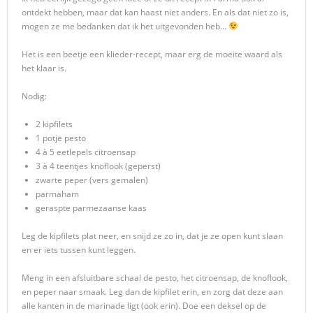
ontdekt hebben, maar dat kan haast niet anders. En als dat niet zo is,
mogen ze me bedanken dat ik het uitgevonden heb…
Het is een beetje een klieder-recept, maar erg de moeite waard als
het klaar is.
Nodig:
2 kipfilets
1 potje pesto
4 à 5 eetlepels citroensap
3 à 4 teentjes knoflook (geperst)
zwarte peper (vers gemalen)
parmaham
geraspte parmezaanse kaas
Leg de kipfilets plat neer, en snijd ze zo in, dat je ze open kunt slaan
en er iets tussen kunt leggen.
Meng in een afsluitbare schaal de pesto, het citroensap, de knoflook,
en peper naar smaak. Leg dan de kipfilet erin, en zorg dat deze aan
alle kanten in de marinade ligt (ook erin). Doe een deksel op de