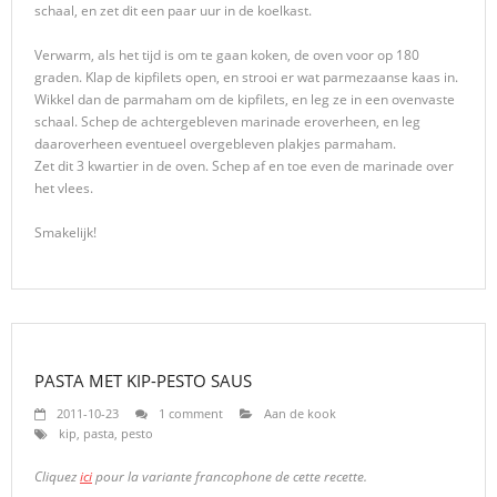
schaal, en zet dit een paar uur in de koelkast.
Verwarm, als het tijd is om te gaan koken, de oven voor op 180
graden. Klap de kipfilets open, en strooi er wat parmezaanse kaas in.
Wikkel dan de parmaham om de kipfilets, en leg ze in een ovenvaste
schaal. Schep de achtergebleven marinade eroverheen, en leg
daaroverheen eventueel overgebleven plakjes parmaham.
Zet dit 3 kwartier in de oven. Schep af en toe even de marinade over
het vlees.
Smakelijk!
PASTA MET KIP-PESTO SAUS
2011-10-23
1 comment
Aan de kook
kip
,
pasta
,
pesto
Cliquez
ici
pour la variante francophone de cette recette.