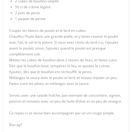
2 cubes de bouillon volaille
50 cl de crème légère
2 pots de pesto
1 paquet de penne
Coupez les blancs de poulet et le lard en cubes.
Chauffez l’huile dans une grande poêle, et y faites revenir le poulet
avec l’ail, le sel et le poivre. Si vous avez choisi du lard cru, l’ajoutez
avant le poulet; sinon, l’ajoutez quand le poulet est presque
complètement cuit.
Mettez les cubes de bouillon dans 2 tasses de l’eau, et faites cuire.
Dès que le bouillon bout, tempérez le feu, et ajoutez la crème.
Ajoutez, dès que le bouillon est réchauffé, le pesto.
Mélangez la sauce avec le poulet et lard, et laissez mijoter un peu.
Faites cuire les pâtes, et mélangez avec la sauce.
Servez avec une salade fraîche; par exemple de concombre, oignon,
poivron et tomates avec un peu de huile d’olive et un peu de vinaigre.
Ce repas-ci se laisse bien accompagner par un vin rouge simple.
Bon ap’!