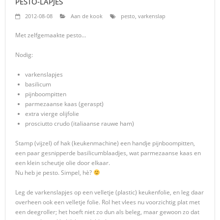
PESTO-LAPJES
2012-08-08
Aan de kook
pesto
,
varkenslap
Met zelfgemaakte pesto…
Nodig:
varkenslapjes
basilicum
pijnboompitten
parmezaanse kaas (geraspt)
extra vierge olijfolie
prosciutto crudo (italiaanse rauwe ham)
Stamp (vijzel) of hak (keukenmachine) een handje pijnboompitten,
een paar gesnipperde basilicumblaadjes, wat parmezaanse kaas en
een klein scheutje olie door elkaar.
Nu heb je pesto. Simpel, hè?
Leg de varkenslapjes op een velletje (plastic) keukenfolie, en leg daar
overheen ook een velletje folie. Rol het vlees nu voorzichtig plat met
een deegroller; het hoeft niet zo dun als beleg, maar gewoon zo dat