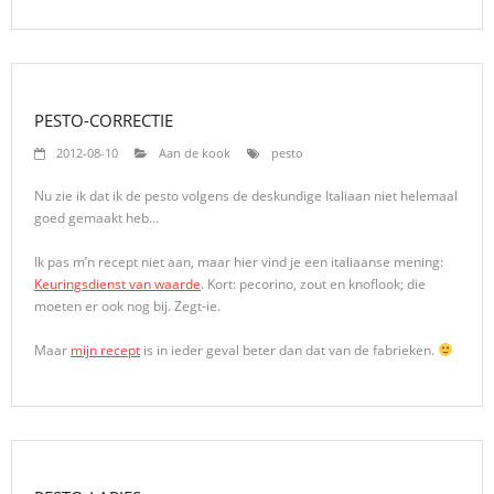
PESTO-CORRECTIE
2012-08-10
Aan de kook
pesto
Nu zie ik dat ik de pesto volgens de deskundige Italiaan niet helemaal
goed gemaakt heb…
Ik pas m’n recept niet aan, maar hier vind je een italiaanse mening:
Keuringsdienst van waarde
. Kort: pecorino, zout en knoflook; die
moeten er ook nog bij. Zegt-ie.
Maar
mijn recept
is in ieder geval beter dan dat van de fabrieken.