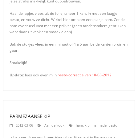
je ze straks makkelijk kunt dubbelvouwen.
Haal de lapjes vlees uit de folie, smeer 1 kant in met een laagje
pesto, en vouw ze dicht. Wikkel hier omheen een plakje ham. Zet de
ham eventueel vast met een prikker (geen tandenstokers gebruiken,
want daar zit vaak een smaakje aan).
Bak de stukjes vlees in een minuut of 4 à 5 aan beide kanten bruin en
gaar.
Smakelijk!
Update:
lees ook even mijn
pesto-correctie van 10-08-2012
.
PARMEZAANSE KIP
2012-03-06
Aan de kook
ham
,
kip
,
marinade
,
pesto
Ik heb eerlijk gezegd geen idee of ze dit recept in Parma ook al