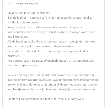
1 pak penne regate
Snijd de kipfilet en de spek klein.
Bak de kipfilet in een wok of (grote) hapjespan bijna gaar in olie,
knoflook, zout en peper.
Voeg de spek toe en bak nog even door op een laag vuur.
Maak ondertussen een beetje bouillon van 1 à 2 kopjes water en 2
bouillonblokjes.
Als de bouillon kookt, draai je het vuur laag en voeg je de room toe.
Roer, als de bouillon weer warm is, de pesto erdoor.
Schep de saus door de kip en laat het geheel nog even lekker
pruttelen.
Kook ondertussen de pasta
al dente
(bijtgaar), en schep deze dan
door de kip-pesto saus.
Serveer hierbij een frisse salade van bijvoorbeeld komkommer, ui,
paprika en tomaat, met eventueel wat pijnboompitten of sesamzaad,
en wat blokjes saladekaas; niet moeilijk doen met dressings: gewoon
een beetje extra vierge olijfolie en een beetje (appel- of wijn-)azijn.
En hierbij dan uiteraard een niet al te ‘moeilijke’ rode wijn.