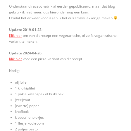
Onderstaand recept heb ik al eerder gepubliceerd, maar dat blog
gebruik ik niet meer, dus hieronder nog een keer.
Omdat het er weer voor is (en ik het dus straks lekker ga maken
).
Update 2019-01-23
:
Klik hier
om van dit recept een vegetarische, of zelfs veganistische,
variant te maken.
Update 2024-04-26:
Klik hier
voor een pizza-variant van dit recept.
Nodig:
olijfolie
1 kilo kipfilet
1 pakje katenspek of buikspek
(zee)zout
(zwarte) peper
knoflook
kipbouillonblokjes
1 flesje kookroom
2 potjes pesto