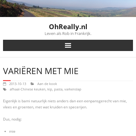
Skip
to
content
OhReally.nl
Leven als Rob in Frankrijk.
VARIËREN MET MIE
2013-10-13
Aan de kook
afhaal-Chinese keuken
,
kip
,
pasta
,
varkenslap
Eigenlijk is bami natuurlijk niets anders dan een eenpansgerecht van mie,
vlees en groenten, met wat kruiden en specerijen.
Dus, nodig:
mie