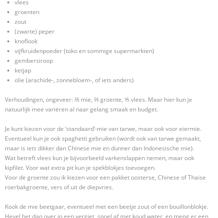
vlees
groenten
zout
(zwarte) peper
knoflook
vijfkruidenpoeder (toko en sommige supermarkten)
gembersiroop
ketjap
olie (arachide-, zonnebloem-, of iets anders)
Verhoudingen, ongeveer: ⅖ mie, ⅖ groente, ⅕ vlees. Maar hier kun je
natuurlijk mee variëren al naar gelang smaak en budget.
Je kunt kiezen voor de ‘standaard’-mie van tarwe, maar ook voor eiermie.
Eventueel kun je ook spaghetti gebruiken (wordt ook van tarwe gemaakt,
maar is iets dikker dan Chinese mie en dunner dan Indonesische mie).
Wat betreft vlees kun je bijvoorbeeld varkenslappen nemen, maar ook
kipfilet. Voor wat extra pit kun je spekblokjes toevoegen.
Voor de groente zou ik kiezen voor een pakket oosterse, Chinese of Thaise
roerbakgroente, vers of uit de diepvries.
Kook de mie beetgaar, eventueel met een beetje zout of een bouillonblokje.
Hevel het dan over in een vergiet, spoel af met koud water, en meng er een