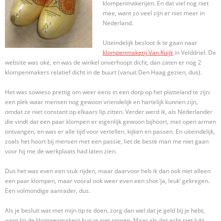
klompenmakerijen. En dat viel nog niet
mee, want zo veel zijn er niet meer in
Nederland.
Uiteindelijk besloot ik te gaan naar
klompenmakerij Van Kuijk
in Velddriel. De
website was oké, en was de winkel onverhoopt dicht, dan zaten er nog 2
klompenmakers relatief dicht in de buurt (vanuit Den Haag gezien, dus).
Het was sowieso prettig om weer eens in een dorp op het platteland te zijn:
een plek waar mensen nog gewoon vriendelijk en hartelijk kunnen zijn,
omdat ze niet constant op elkaars lip zitten. Verder werd ik, als Nederlander
die vindt dat een paar klompen er eigenlijk gewoon bijhoort, met open armen
ontvangen, en was er alle tijd voor vertellen, kijken en passen. En uiteindelijk,
zoals het hoort bij mensen met een passie, liet de beste man me niet gaan
voor hij me de werkplaats had laten zien.
Dus het was even een stuk rijden, maar daarvoor heb ik dan ook niet alleen
een paar klompen, maar vooral ook weer even een shot ‘ja, leuk’ gekregen.
Een volmondige aanrader, dus.
Als je besluit wat met mijn tip te doen, zorg dan wel dat je geld bij je hebt,
want bij de klompenmakerij kun je niet pinnen. Maar als dat echt niet lukt,