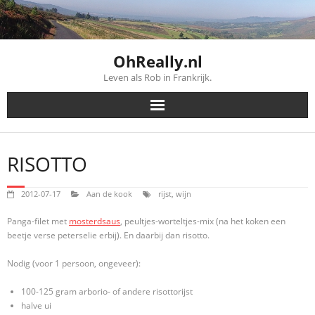
Skip
to
content
OhReally.nl
Leven als Rob in Frankrijk.
RISOTTO
2012-07-17
Aan de kook
rijst
,
wijn
Panga-filet met
mosterdsaus
, peultjes-worteltjes-mix (na het koken een
beetje verse peterselie erbij). En daarbij dan risotto.
Nodig (voor 1 persoon, ongeveer):
100-125 gram arborio- of andere risottorijst
halve ui