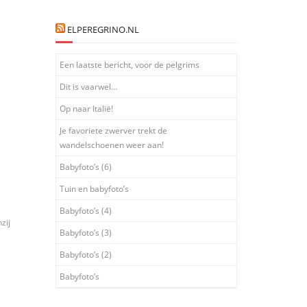
ELPEREGRINO.NL
Een laatste bericht, voor de pelgrims
Dit is vaarwel…
Op naar Italië!
Je favoriete zwerver trekt de
wandelschoenen weer aan!
Babyfoto’s (6)
Tuin en babyfoto’s
Babyfoto’s (4)
zij
Babyfoto’s (3)
Babyfoto’s (2)
Babyfoto’s