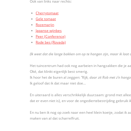
Ook van links naar rechts:
Cherrytomaat
Gele tomaat
Rozemarijn
Japanse wijnbes
Peer (Conference)
Rode bes (Rovada)
(Ik weet dat die lange bakken om op te hangen zijn, maar ik laat 
Het tuincentrum had ook nog aarbeien in hangzakken die je aa
Oké, dat klinkt eigenlijk best smerig.
Ik hoor het de buren al zeggen:
“Kijk, daar zit Rob met z’n hang
Ik geloof dat ik dat maar niet doe…
En uiteraard is alles verschrikkelijk duurzaam: grond met alle
dat er even niet is), en voor de ongediertebestrijding gebruik 
En nu ben ik nog op zoek naar een heel klein koetje, zodat ik 
maken van al dat scharrelfruit.