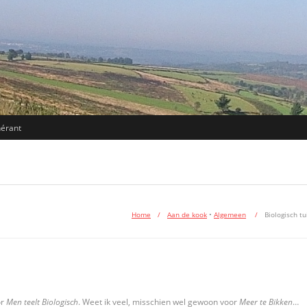
nérant
Home
/
Aan de kook
•
Algemeen
/
Biologisch tu
or
Men teelt Biologisch
. Weet ik veel, misschien wel gewoon voor
Meer te Bikken
…