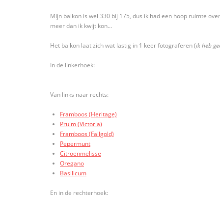
Mijn balkon is wel 330 bij 175, dus ik had een hoop ruimte ov
meer dan ik kwijt kon…
Het balkon laat zich wat lastig in 1 keer fotograferen (
ik heb ge
In de linkerhoek:
Van links naar rechts:
Framboos (Heritage)
Pruim (Victoria)
Framboos (Fallgold)
Pepermunt
Citroenmelisse
Oregano
Basilicum
En in de rechterhoek: