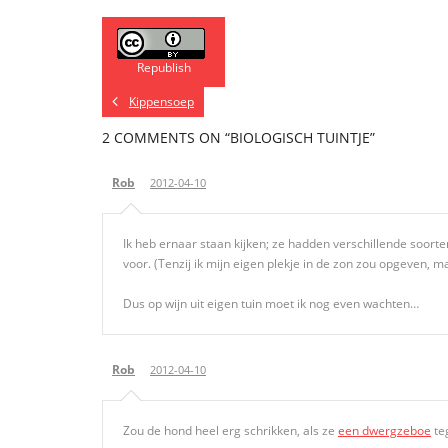
Republish
Kippensoep
2 COMMENTS
ON “BIOLOGISCH TUINTJE”
Rob
2012-04-10
Ik heb ernaar staan kijken; ze hadden verschillende soorte
voor. (Tenzij ik mijn eigen plekje in de zon zou opgeven, ma
Dus op wijn uit eigen tuin moet ik nog even wachten…
Rob
2012-04-10
Zou de hond heel erg schrikken, als ze
een dwergzeboe
te