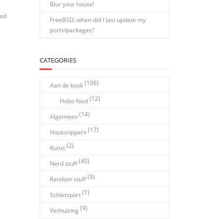
Blur your house!
had
FreeBSD: when did I last update my
ports/packages?
CATEGORIES
(106)
Aan de kook
(12)
Hobo food
(14)
Algemeen
(17)
Houtsnippers
(2)
Kunst
(40)
Nerd stuff
(9)
Random stuff
(1)
Schietsport
(9)
Verhuizing