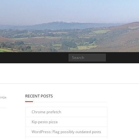
RECENT POSTS
intje
Chrome prefetch
Kip-pesto pizza
WordPress: Flag possibly outdated posts