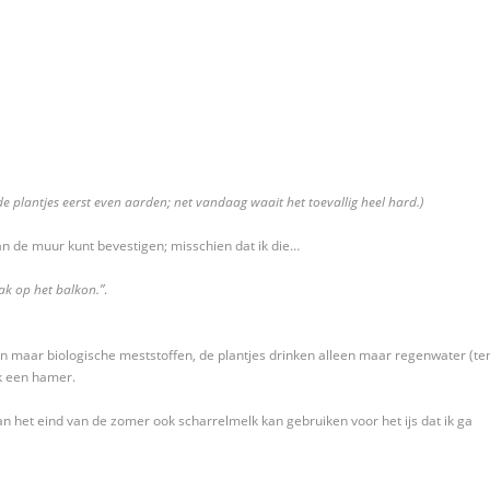
de plantjes eerst even aarden; net vandaag waait het toevallig heel hard.)
n de muur kunt bevestigen; misschien dat ik die…
zak op het balkon.”
.
en maar biologische meststoffen, de plantjes drinken alleen maar regenwater (ten
ik een hamer.
aan het eind van de zomer ook scharrelmelk kan gebruiken voor het ijs dat ik ga