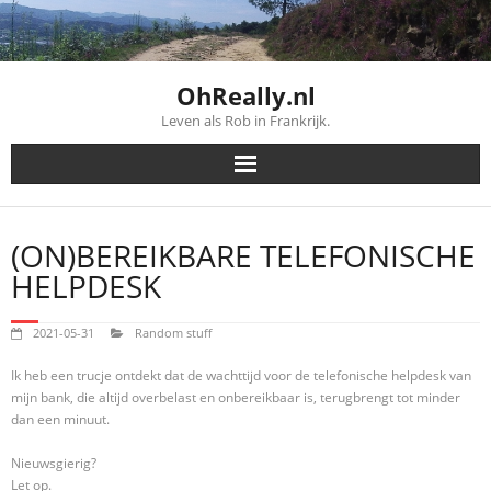
Skip
to
content
OhReally.nl
Leven als Rob in Frankrijk.
(ON)BEREIKBARE TELEFONISCHE
HELPDESK
2021-05-31
Random stuff
Ik heb een trucje ontdekt dat de wachttijd voor de telefonische helpdesk van
mijn bank, die altijd overbelast en onbereikbaar is, terugbrengt tot minder
dan een minuut.
Nieuwsgierig?
Let op.