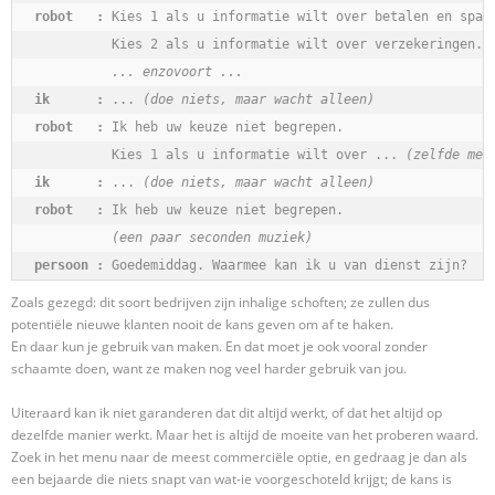
robot   :
 Kies 1 als u informatie wilt over betalen en spare
          Kies 2 als u informatie wilt over verzekeringen.

... enzovoort ...
ik      :
 ... 
(doe niets, maar wacht alleen)
robot   :
 Ik heb uw keuze niet begrepen.

          Kies 1 als u informatie wilt over ... 
(zelfde men
ik      :
 ... 
(doe niets, maar wacht alleen)
robot   :
 Ik heb uw keuze niet begrepen.

(een paar seconden muziek)
persoon :
 Goedemiddag. Waarmee kan ik u van dienst zijn?
Zoals gezegd: dit soort bedrijven zijn inhalige schoften; ze zullen dus
potentiële nieuwe klanten nooit de kans geven om af te haken.
En daar kun je gebruik van maken. En dat moet je ook vooral zonder
schaamte doen, want ze maken nog veel harder gebruik van jou.
Uiteraard kan ik niet garanderen dat dit altijd werkt, of dat het altijd op
dezelfde manier werkt. Maar het is altijd de moeite van het proberen waard.
Zoek in het menu naar de meest commerciële optie, en gedraag je dan als
een bejaarde die niets snapt van wat-ie voorgeschoteld krijgt; de kans is