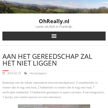
Skip
to
content
OhReally.nl
Leven als Rob in Frankrijk.
AAN HET GEREEDSCHAP ZAL
HET NIET LIGGEN
2015-02-19
Houtsnippers
Kadootje van de lokale
menuiserie
(timmerwerkplaats): 2 steekbeitels in
maten die ik nog niet had, 2 hakbeitels in maten die ik nog niet had, 1
verkropte hakbeitel, 5 hakbeitels geslepen in apart vormen, 4 vermetgutsen,
1 burijn, een stalen passer en een wetsteen.