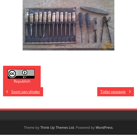
Republish
Soort van vlinder
Toilet-opstapje
Theme by
Think Up Themes Ltd
. Powered by
WordPress
.