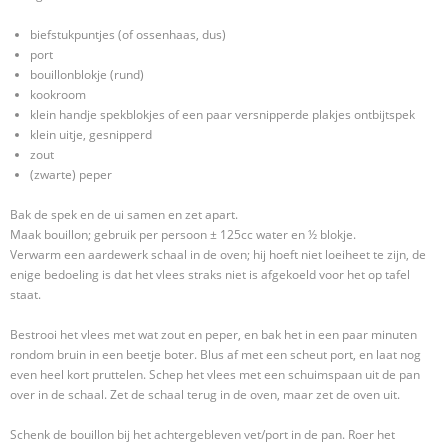
biefstukpuntjes (of ossenhaas, dus)
port
bouillonblokje (rund)
kookroom
klein handje spekblokjes of een paar versnipperde plakjes ontbijtspek
klein uitje, gesnipperd
zout
(zwarte) peper
Bak de spek en de ui samen en zet apart.
Maak bouillon; gebruik per persoon ± 125cc water en ½ blokje.
Verwarm een aardewerk schaal in de oven; hij hoeft niet loeiheet te zijn, de
enige bedoeling is dat het vlees straks niet is afgekoeld voor het op tafel
staat.
Bestrooi het vlees met wat zout en peper, en bak het in een paar minuten
rondom bruin in een beetje boter. Blus af met een scheut port, en laat nog
even heel kort pruttelen. Schep het vlees met een schuimspaan uit de pan
over in de schaal. Zet de schaal terug in de oven, maar zet de oven uit.
Schenk de bouillon bij het achtergebleven vet/port in de pan. Roer het