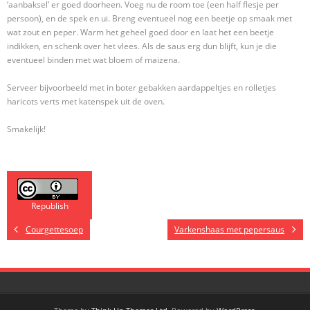
‘aanbaksel’ er goed doorheen. Voeg nu de room toe (een half flesje per
persoon), en de spek en ui. Breng eventueel nog een beetje op smaak met
wat zout en peper. Warm het geheel goed door en laat het een beetje
indikken, en schenk over het vlees. Als de saus erg dun blijft, kun je die
eventueel binden met wat bloem of maizena.
Serveer bijvoorbeeld met in boter gebakken aardappeltjes en rolletjes
haricots verts met katenspek uit de oven.
Smakelijk!
Republish
Courgettesoep
Varkenshaas met pepersaus