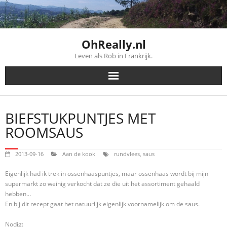
Skip
to
content
OhReally.nl
Leven als Rob in Frankrijk.
BIEFSTUKPUNTJES MET
ROOMSAUS
2013-09-16
Aan de kook
rundvlees
,
saus
Eigenlijk had ik trek in ossenhaaspuntjes, maar ossenhaas wordt bij mijn
supermarkt zo weinig verkocht dat ze die uit het assortiment gehaald
hebben…
En bij dit recept gaat het natuurlijk eigenlijk voornamelijk om de saus.
Nodig: