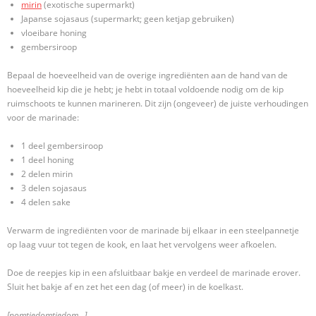
mirin
(exotische supermarkt)
Japanse sojasaus (supermarkt; geen ketjap gebruiken)
vloeibare honing
gembersiroop
Bepaal de hoeveelheid van de overige ingrediënten aan de hand van de
hoeveelheid kip die je hebt; je hebt in totaal voldoende nodig om de kip
ruimschoots te kunnen marineren. Dit zijn (ongeveer) de juiste verhoudingen
voor de marinade:
1 deel gembersiroop
1 deel honing
2 delen mirin
3 delen sojasaus
4 delen sake
Verwarm de ingrediënten voor de marinade bij elkaar in een steelpannetje
op laag vuur tot tegen de kook, en laat het vervolgens weer afkoelen.
Doe de reepjes kip in een afsluitbaar bakje en verdeel de marinade erover.
Sluit het bakje af en zet het een dag (of meer) in de koelkast.
[pomtiedomtiedom…]