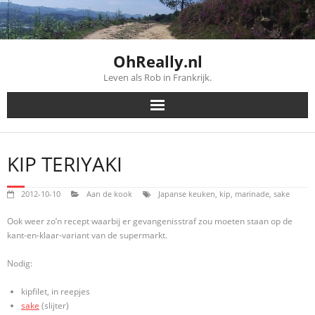
Skip
to
content
OhReally.nl
Leven als Rob in Frankrijk.
KIP TERIYAKI
2012-10-10
Aan de kook
Japanse keuken
,
kip
,
marinade
,
sake
Ook weer zo’n recept waarbij er gevangenisstraf zou moeten staan op de
kant-en-klaar-variant van de supermarkt.
Nodig:
kipfilet, in reepjes
sake
(slijter)