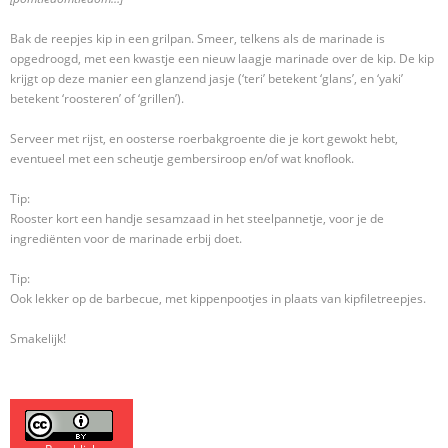
Bak de reepjes kip in een grilpan. Smeer, telkens als de marinade is
opgedroogd, met een kwastje een nieuw laagje marinade over de kip. De kip
krijgt op deze manier een glanzend jasje (‘teri’ betekent ‘glans’, en ‘yaki’
betekent ‘roosteren’ of ‘grillen’).
Serveer met rijst, en oosterse roerbakgroente die je kort gewokt hebt,
eventueel met een scheutje gembersiroop en/of wat knoflook.
Tip:
Rooster kort een handje sesamzaad in het steelpannetje, voor je de
ingrediënten voor de marinade erbij doet.
Tip:
Ook lekker op de barbecue, met kippenpootjes in plaats van kipfiletreepjes.
Smakelijk!