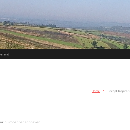
nérant
Home
/
Recept Inspirati
ar nu moet het echt even.