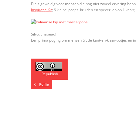
Dit is geweldig voor mensen die nog niet zoveel ervaring hebb
Inspiratie Kit
; 6 kleine ‘potjes’ kruiden en specerijen op 1 kaar
Silvo: chapeau!
Een prima poging om mensen úít de kant-en-klaar-potjes en ín 
Republish
Koffie