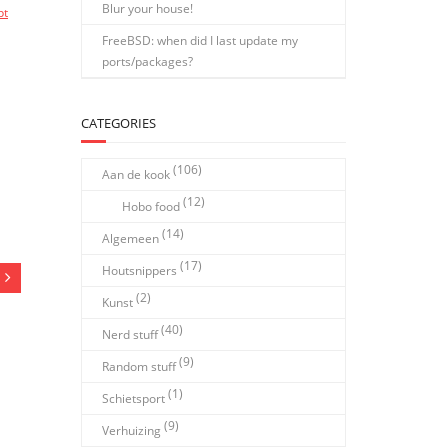
Blur your house!
pt
FreeBSD: when did I last update my
ports/packages?
CATEGORIES
(106)
Aan de kook
(12)
Hobo food
(14)
Algemeen
(17)
Houtsnippers
(2)
Kunst
(40)
Nerd stuff
(9)
Random stuff
(1)
Schietsport
(9)
Verhuizing