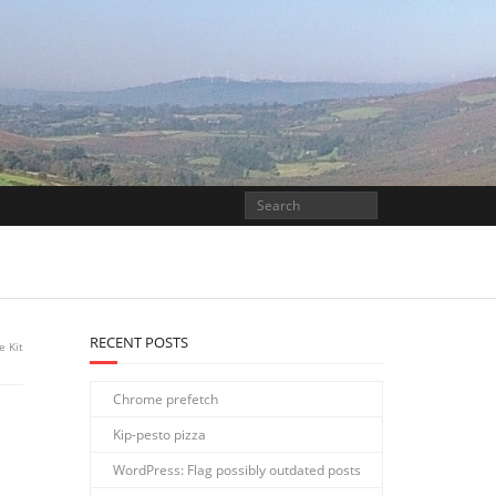
RECENT POSTS
e Kit
Chrome prefetch
Kip-pesto pizza
WordPress: Flag possibly outdated posts