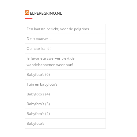
ELPEREGRINO.NL
Een laatste bericht, voor de pelgrims
Dit is vaarwel…
Op naar Italië!
Je favoriete zwerver trekt de
wandelschoenen weer aan!
Babyfoto’s (6)
Tuin en babyfoto’s
Babyfoto’s (4)
Babyfoto’s (3)
Babyfoto’s (2)
Babyfoto’s