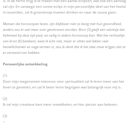
is. In de herfst krijg ik te maken met een aantal eclipsen, wat ook een aanslag
zal zijn. En vanwege een zonne-eclips in mijn persoonlijke deel van het heelal
in november, zal ik groentesap moeten drinken en naar de sauna gaan.
Mensen die horoscopen lezen, zijn blijkbaar niet zo bezig met hun gezondheid,
anders zou er wel meer over geschreven worden. Bron (3) geeft een adviesje dat
helemaal bij deze tijd past, en veilig in iedere horoscoop kan. Wat het verhaaltje
van bron (6) betekent, weet ik echt niet, maar er zitten wel lekker veel
hemellichamen en vage termen in, dus ik denk dat ik het idee moet krijgen dat ze
er verstand van hebben.
Persoonlijke ontwikkeling
(1)
Door mijn toegenomen interesse voor spiritualiteit zal ik leren meer van het
leven te genieten, en zal ik beter leren begrijpen wat belangrijk voor mij is.
(2)
Ik zal mijn creatieve kant meer ontwikkelen, en hier plezier aan beleven.
(3)
–