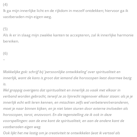
(4)
Ik ga mijn innerlijke licht en de rijkdom in mezelf ontdekken; hiervoor ga ik
vastberaden mijn eigen weg.
(5)
Als ik er in slaag mijn zwakke kanten te accepteren, zal ik innerlijke harmonie
bereiken.
(6)
–
Makkelijke gok: schrijf bij ‘persoonlijke ontwikkeling’ over spiritualiteit en
innerlijk, want de kans is groot dat iemand die horoscopen leest daarmee bezig
is.
Wel grappig overigens dat spiritualiteit en innerlijk zo vaak met elkaar in
verband worden gebracht, terwijl ze zo lijnrecht tegenover elkaar staan: als je je
innerlijk echt wilt leren kennen, en misschien zelfs wel verbeteren/veranderen,
moet je naar binnen kijken, en je niet laten sturen door externe invloeden als
horoscopen, tarot, enzovoort. En die tegenstelling zie ik ook in deze
voorspellingen: aan de ene kant de spiritualiteit, en aan de andere kant de
vastberaden eigen weg.
Ook lijkt het me lastig om je creativiteit te ontwikkelen (wat ik vertaal als