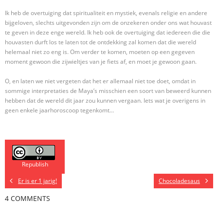
Ik heb de overtuiging dat spiritualiteit en mystiek, evenals religie en andere
bijgeloven, slechts uitgevonden zijn om de onzekeren onder ons wat houvast
te geven in deze enge wereld. Ik heb ook de overtuiging dat iedereen die die
houvasten durft los te laten tot de ontdekking zal komen dat die wereld
helemaal niet zo eng is. Om verder te komen, moeten op een gegeven
moment gewoon die zijwieltjes van je fiets af, en moet je gewoon gaan.
O, en laten we niet vergeten dat het er allemaal niet toe doet, omdat in
sommige interpretaties de Maya’s misschien een soort van beweerd kunnen
hebben dat de wereld dit jaar zou kunnen vergaan. Iets wat je overigens in
geen enkele jaarhoroscoop tegenkomt…
Republish
Er is er 1 jarig!
Chocoladesaus
4 COMMENTS