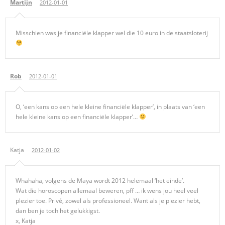
Martijn
2012-01-01
Misschien was je financiële klapper wel die 10 euro in de staatsloterij
Rob
2012-01-01
O, ‘een kans op een hele kleine financiële klapper’, in plaats van ‘een
hele kleine kans op een financiële klapper’…
Katja
2012-01-02
Whahaha, volgens de Maya wordt 2012 helemaal ‘het einde’.
Wat die horoscopen allemaal beweren, pff … ik wens jou heel veel
plezier toe. Privé, zowel als professioneel. Want als je plezier hebt,
dan ben je toch het gelukkigst.
x, Katja