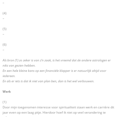
–
(4)
–
(5)
–
(6)
–
Als bron (1) zo zeker is van z’n zaak, is het vreemd dat de andere astrologen er
niks van gezien hebben.
En een hele kleine kans op een financiële klapper is er natuurlijk altijd voor
iedereen.
En als er iets is dat ik niet van plan ben, dan is het wel verbouwen.
Werk
(1)
Door mijn toegenomen interesse voor spiritualiteit staan werk en carrière dit
jaar even op een laag pitje. Hierdoor hoef ik niet op veel verandering te