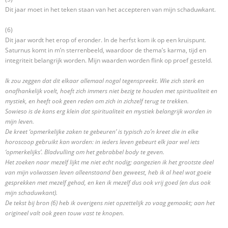
Dit jaar moet in het teken staan van het accepteren van mijn schaduwkant.
(6)
Dit jaar wordt het erop of eronder. In de herfst kom ik op een kruispunt.
Saturnus komt in m’n sterrenbeeld, waardoor de thema’s karma, tijd en
integriteit belangrijk worden. Mijn waarden worden flink op proef gesteld.
Ik zou zeggen dat dit elkaar allemaal nogal tegenspreekt. Wie zich sterk en
onafhankelijk voelt, hoeft zich immers niet bezig te houden met spiritualiteit en
mystiek, en heeft ook geen reden om zich in zichzelf terug te trekken.
Sowieso is de kans erg klein dat spiritualiteit en mystiek belangrijk worden in
mijn leven.
De kreet ‘opmerkelijke zaken te gebeuren’ is typisch zo’n kreet die in elke
horoscoop gebruikt kan worden: in ieders leven gebeurt elk jaar wel iets
‘opmerkelijks’. Bladvulling om het gebrabbel body te geven.
Het zoeken naar mezelf lijkt me niet echt nodig; aangezien ik het grootste deel
van mijn volwassen leven alleenstaand ben geweest, heb ik al heel wat goeie
gesprekken met mezelf gehad, en ken ik mezelf dus ook vrij goed (en dus ook
mijn schaduwkant).
De tekst bij bron (6) heb ik overigens niet opzettelijk zo vaag gemaakt; aan het
origineel valt ook geen touw vast te knopen.