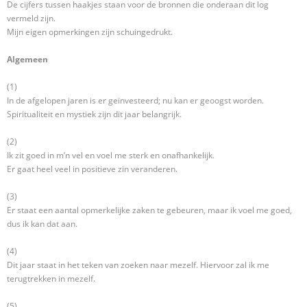
De cijfers tussen haakjes staan voor de bronnen die onderaan dit log
vermeld zijn.
Mijn eigen opmerkingen zijn schuingedrukt.
Algemeen
(1)
In de afgelopen jaren is er geïnvesteerd; nu kan er geoogst worden.
Spiritualiteit en mystiek zijn dit jaar belangrijk.
(2)
Ik zit goed in m’n vel en voel me sterk en onafhankelijk.
Er gaat heel veel in positieve zin veranderen.
(3)
Er staat een aantal opmerkelijke zaken te gebeuren, maar ik voel me goed,
dus ik kan dat aan.
(4)
Dit jaar staat in het teken van zoeken naar mezelf. Hiervoor zal ik me
terugtrekken in mezelf.
(5)