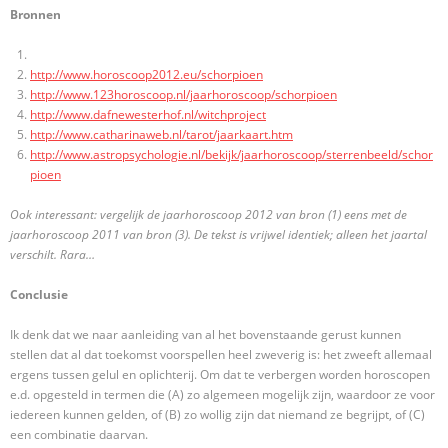
Bronnen
http://www.horoscoop2012.eu/schorpioen
http://www.123horoscoop.nl/jaarhoroscoop/schorpioen
http://www.dafnewesterhof.nl/witchproject
http://www.catharinaweb.nl/tarot/jaarkaart.htm
http://www.astropsychologie.nl/bekijk/jaarhoroscoop/sterrenbeeld/schor
pioen
Ook interessant: vergelijk de jaarhoroscoop 2012 van bron (1) eens met de
jaarhoroscoop 2011 van bron (3). De tekst is vrijwel identiek; alleen het jaartal
verschilt. Rara…
Conclusie
Ik denk dat we naar aanleiding van al het bovenstaande gerust kunnen
stellen dat al dat toekomst voorspellen heel zweverig is: het zweeft allemaal
ergens tussen gelul en oplichterij. Om dat te verbergen worden horoscopen
e.d. opgesteld in termen die (A) zo algemeen mogelijk zijn, waardoor ze voor
iedereen kunnen gelden, of (B) zo wollig zijn dat niemand ze begrijpt, of (C)
een combinatie daarvan.