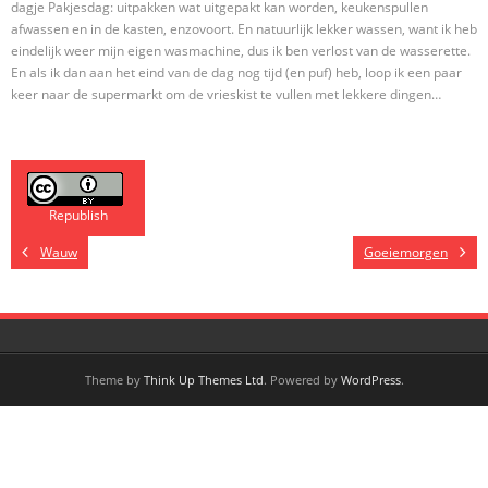
dagje Pakjesdag: uitpakken wat uitgepakt kan worden, keukenspullen
afwassen en in de kasten, enzovoort. En natuurlijk lekker wassen, want ik heb
eindelijk weer mijn eigen wasmachine, dus ik ben verlost van de wasserette.
En als ik dan aan het eind van de dag nog tijd (en puf) heb, loop ik een paar
keer naar de supermarkt om de vrieskist te vullen met lekkere dingen…
Republish
Wauw
Goeiemorgen
Theme by
Think Up Themes Ltd
. Powered by
WordPress
.