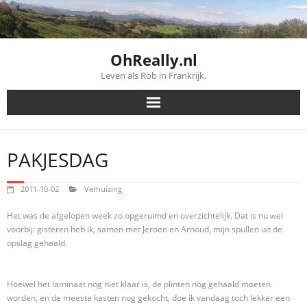
Skip
to
content
OhReally.nl
Leven als Rob in Frankrijk.
PAKJESDAG
2011-10-02
Verhuizing
Het was de afgelopen week zo opgeruimd en overzichtelijk. Dat is nu wel
voorbij: gisteren heb ik, samen met Jeroen en Arnoud, mijn spullen uit de
opslag gehaald.
Hoewel het laminaat nog niet klaar is, de plinten nog gehaald moeten
worden, en de meeste kasten nog gekocht, doe ik vandaag toch lekker een