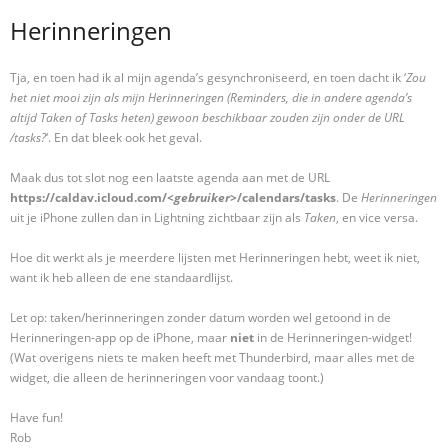
Herinneringen
Tja, en toen had ik al mijn agenda’s gesynchroniseerd, en toen dacht ik ‘
Zou
het niet mooi zijn als mijn Herinneringen (Reminders, die in andere agenda’s
altijd Taken of Tasks heten) gewoon beschikbaar zouden zijn onder de URL
/tasks?
‘. En dat bleek ook het geval.
Maak dus tot slot nog een laatste agenda aan met de URL
https://caldav.icloud.com/
<gebruiker>
/calendars/tasks
. De
Herinneringen
uit je iPhone zullen dan in Lightning zichtbaar zijn als
Taken
, en vice versa.
Hoe dit werkt als je meerdere lijsten met Herinneringen hebt, weet ik niet,
want ik heb alleen de ene standaardlijst.
Let op: taken/herinneringen zonder datum worden wel getoond in de
Herinneringen-app op de iPhone, maar
niet
in de Herinneringen-widget!
(Wat overigens niets te maken heeft met Thunderbird, maar alles met de
widget, die alleen de herinneringen voor vandaag toont.)
Have fun!
Rob