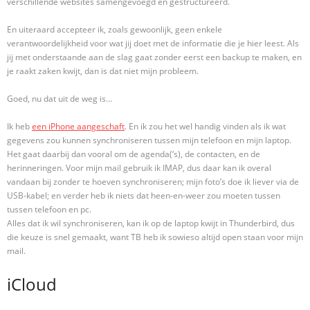
verschillende websites samengevoegd en gestructureerd.
En uiteraard accepteer ik, zoals gewoonlijk, geen enkele
verantwoordelijkheid voor wat jij doet met de informatie die je hier leest. Als
jij met onderstaande aan de slag gaat zonder eerst een backup te maken, en
je raakt zaken kwijt, dan is dat niet mijn probleem.
Goed, nu dat uit de weg is…
Ik heb
een iPhone aangeschaft
. En ik zou het wel handig vinden als ik wat
gegevens zou kunnen synchroniseren tussen mijn telefoon en mijn laptop.
Het gaat daarbij dan vooral om de agenda(‘s), de contacten, en de
herinneringen. Voor mijn mail gebruik ik IMAP, dus daar kan ik overal
vandaan bij zonder te hoeven synchroniseren; mijn foto’s doe ik liever via de
USB-kabel; en verder heb ik niets dat heen-en-weer zou moeten tussen
tussen telefoon en pc.
Alles dat ik wil synchroniseren, kan ik op de laptop kwijt in Thunderbird, dus
die keuze is snel gemaakt, want TB heb ik sowieso altijd open staan voor mijn
mail.
iCloud