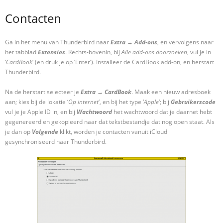
Contacten
Ga in het menu van Thunderbird naar
Extra
→
Add-ons
, en vervolgens naar
het tabblad
Extensies
. Rechts-bovenin, bij
Alle add-ons doorzoeken
, vul je in
‘
CardBook
‘ (en druk je op ‘Enter’). Installeer de CardBook add-on, en herstart
Thunderbird.
Na de herstart selecteer je
Extra
→
CardBook
. Maak een nieuw adresboek
aan; kies bij de lokatie ‘
Op internet
‘, en bij het type ‘
Apple
‘; bij
Gebruikerscode
vul je je Apple ID in, en bij
Wachtwoord
het wachtwoord dat je daarnet hebt
gegenereerd en gekopieerd naar dat tekstbestandje dat nog open staat. Als
je dan op
Volgende
klikt, worden je contacten vanuit iCloud
gesynchroniseerd naar Thunderbird.