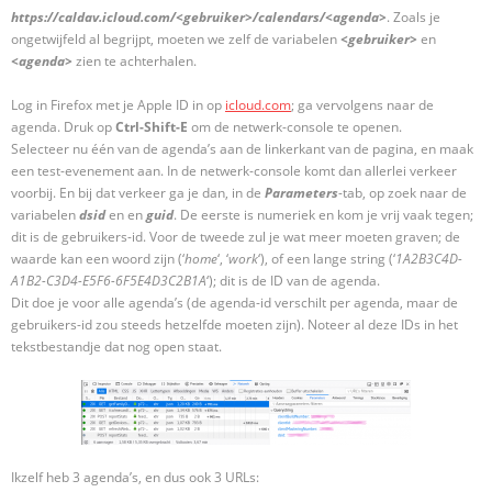
https://caldav.icloud.com/<gebruiker>/calendars/<agenda>
. Zoals je
ongetwijfeld al begrijpt, moeten we zelf de variabelen
<gebruiker>
en
<agenda>
zien te achterhalen.
Log in Firefox met je Apple ID in op
icloud.com
; ga vervolgens naar de
agenda. Druk op
Ctrl-Shift-E
om de netwerk-console te openen.
Selecteer nu één van de agenda’s aan de linkerkant van de pagina, en maak
een test-evenement aan. In de netwerk-console komt dan allerlei verkeer
voorbij. En bij dat verkeer ga je dan, in de
Parameters
-tab, op zoek naar de
variabelen
dsid
en en
guid
. De eerste is numeriek en kom je vrij vaak tegen;
dit is de gebruikers-id. Voor de tweede zul je wat meer moeten graven; de
waarde kan een woord zijn (‘
home
‘, ‘
work
‘), of een lange string (‘
1A2B3C4D-
A1B2-C3D4-E5F6-6F5E4D3C2B1A
‘); dit is de ID van de agenda.
Dit doe je voor alle agenda’s (de agenda-id verschilt per agenda, maar de
gebruikers-id zou steeds hetzelfde moeten zijn). Noteer al deze IDs in het
tekstbestandje dat nog open staat.
Ikzelf heb 3 agenda’s, en dus ook 3 URLs: