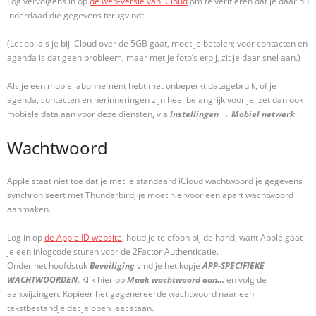
Log vervolgens in op
de web-versie van iCloud
om te verifiëren dat je daar nu
inderdaad die gegevens terugvindt.
(Let op: als je bij iCloud over de 5GB gaat, moet je betalen; voor contacten en
agenda is dat geen probleem, maar met je foto’s erbij, zit je daar snel aan.)
Als je een mobiel abonnement hebt met onbeperkt datagebruik, of je
agenda, contacten en herinneringen zijn heel belangrijk voor je, zet dan ook
mobiele data aan voor deze diensten, via
Instellingen
→
Mobiel netwerk
.
Wachtwoord
Apple staat niet toe dat je met je standaard iCloud wachtwoord je gegevens
synchroniseert met Thunderbird; je moet hiervoor een apart wachtwoord
aanmaken.
Log in op
de Apple ID website
; houd je telefoon bij de hand, want Apple gaat
je een inlogcode sturen voor de 2Factor Authenticatie.
Onder het hoofdstuk
Beveiliging
vind je het kopje
APP-SPECIFIEKE
WACHTWOORDEN
. Klik hier op
Maak wachtwoord aan…
en volg de
aanwijzingen. Kopieer het gegenereerde wachtwoord naar een
tekstbestandje dat je open laat staan.