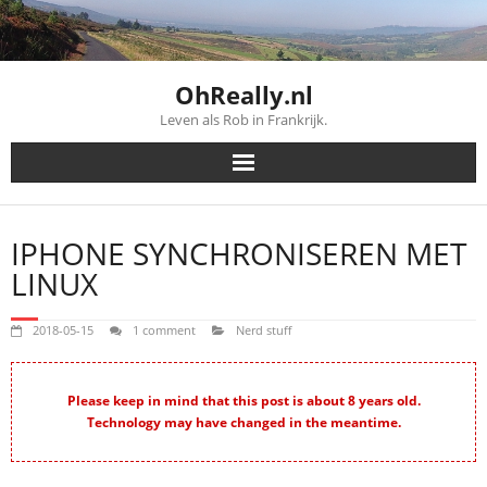
Skip
to
content
OhReally.nl
Leven als Rob in Frankrijk.
IPHONE SYNCHRONISEREN MET
LINUX
2018-05-15
1 comment
Nerd stuff
Please keep in mind that this post is about 8 years old.
Technology may have changed in the meantime.