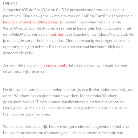
UPDATE:
Aangezien iOS de CardDAV en CalDAV protocols ondersteunt, kun je in
plaats van iCloud ook gebruik maken van een CalDAV/CardDav server zoals
Radicale
of
ownCloud
/
Nextcloud
. Er bestaan bovendien verschillende
WebDAV apps voor de iPhone, waarmee je bestanden kunt uitwisselen met
een WebDAV server zoals
mod_dav
voor Apache of ownCloud/Nextcloud. Als
je een eigen server hebt, kun je dus iCloud eenvoudig vervangen door een
oplossing in eigen beheer. De rest van het verhaal hieronder blijft dan
grotendeels gelijk.
Zie voor details ook
mijn eerste boek
, dat deze oplossing in eigen beheer in
detail beschrijft (en meer).
De titel van dit bericht is niet helemaal eerlijk: wat ik hieronder beschrijf, zou
onder Windows net zo goed moeten werken. Maar omdat Windows-
gebruikers ook via iTunes kunnen synchroniseren, en het dus vooral de
Linux-gebruikers zullen zijn die deze info nodig hebben, staat ‘Linux’ in de
titel, voor de zoekmachines.
Wat ik hieronder beschrijf, heb ik overigens niet zelf uitgevonden (behalve
het synchroniseren van
Herinneringen
); ik heb alleen de informatie van