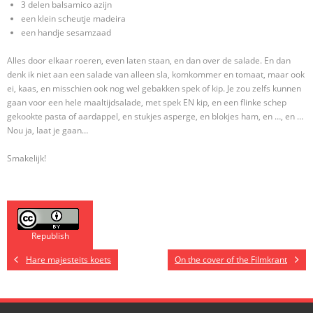
3 delen balsamico azijn
een klein scheutje madeira
een handje sesamzaad
Alles door elkaar roeren, even laten staan, en dan over de salade. En dan
denk ik niet aan een salade van alleen sla, komkommer en tomaat, maar ook
ei, kaas, en misschien ook nog wel gebakken spek of kip. Je zou zelfs kunnen
gaan voor een hele maaltijdsalade, met spek EN kip, en een flinke schep
gekookte pasta of aardappel, en stukjes asperge, en blokjes ham, en …, en …
Nou ja, laat je gaan…
Smakelijk!
Republish
Hare majesteits koets
On the cover of the Filmkrant