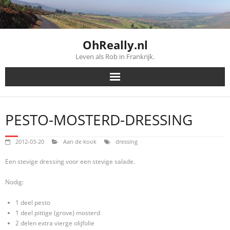
Skip
to
content
OhReally.nl
Leven als Rob in Frankrijk.
PESTO-MOSTERD-DRESSING
2012-03-20
Aan de kook
dressing
Een stevige dressing voor een stevige salade.
Nodig:
1 deel pesto
1 deel pittige (grove) mosterd
2 delen extra vierge olijfolie