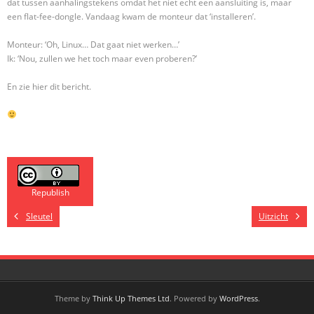
dat tussen aanhalingstekens omdat het niet echt een aansluiting is, maar
een flat-fee-dongle. Vandaag kwam de monteur dat ‘installeren’.
Monteur: ‘Oh, Linux… Dat gaat niet werken…’
Ik: ‘Nou, zullen we het toch maar even proberen?’
En zie hier dit bericht.
Republish
Sleutel
Uitzicht
Theme by
Think Up Themes Ltd
. Powered by
WordPress
.