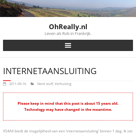
Skip
to
content
OhReally.nl
Leven als Rob in Frankrijk.
INTERNETAANSLUITING
2011-09-16
Nerd stuff
,
Verhuizing
Please keep in mind that this post is about 15 years old.
Technology may have changed in the meantime.
XS4All biedt de mogelijkheid van een ‘internetaansluiting’ binnen 1 dag. Ik zet